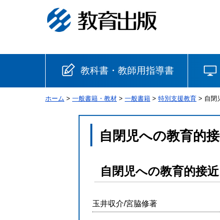
教科書・教師用指導書
ホーム
>
一般書籍・教材
>
一般書籍
>
特別支援教育
> 自
小学校
国語
書写
社会
自閉児への教育的接
算数
理科
生活
自閉児への教育的接近
音楽
英語
道徳
玉井収介/宮脇修著
安全