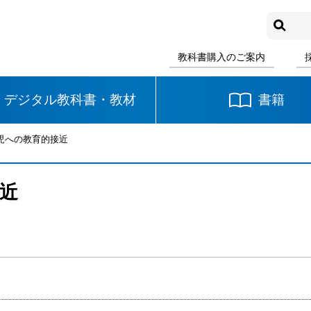
教科書購入のご案内
デジタル教科書・教材
書籍
閉児への教育的接近
中学校
国語
書写
社会
近
数学
理科
音楽
英語
道徳