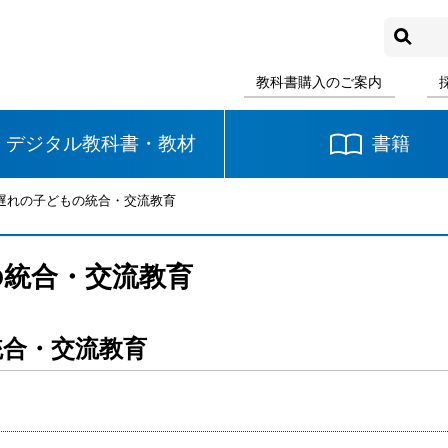
教科書購入のご案内
デジタル教科書・教材
書籍
え遅れの子どもの統合・交流教育
中学校
国語
書写
社会
の統合・交流教育
数学
理科
音楽
統合・交流教育
英語
道徳