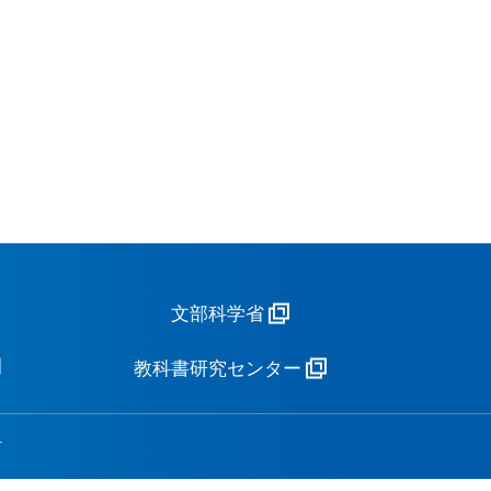
文部科学省
教科書研究センター
.