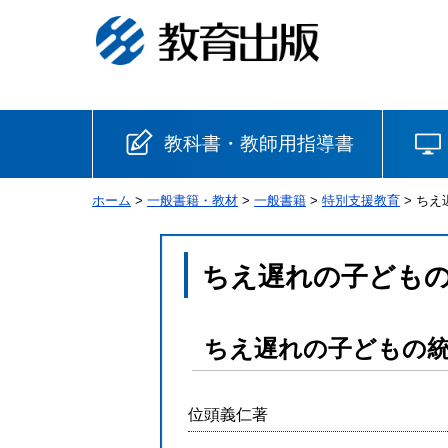
教科書・教師用指導書
ホーム
>
一般書籍・教材
>
一般書籍
>
特別支援教育
> ち
小学校
国語
書写
社会
ちえ遅れの子ども
算数
理科
生活
ちえ遅れの子どもの
音楽
英語
道徳
位頭義仁著
安全