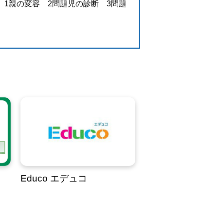
 1親の変容 2問題児の診断 3問題
Educo エデュコ