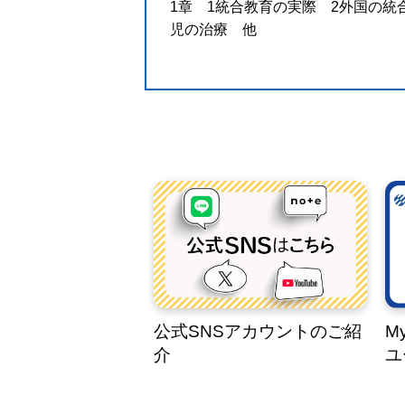
1章 1統合教育の実際 2外国の統
児の治療 他
公式SNSアカウントのご紹
M
介
ユ