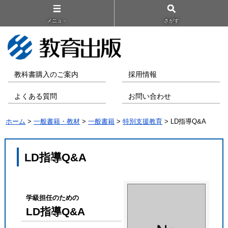
メニュ－
さがす
教科書購入のご案内
採用情報
よくある質問
お問い合わせ
ホーム
>
一般書籍・教材
>
一般書籍
>
特別支援教育
> LD指導Q&A
LD指導Q&A
学級担任のための
LD指導Q&A