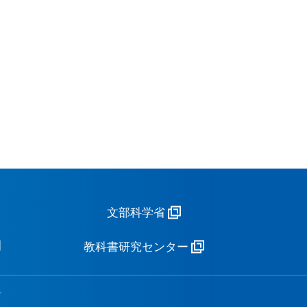
文部科学省
教科書研究センター
.