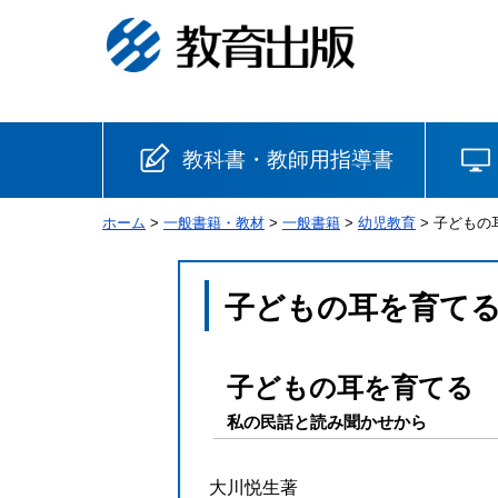
教科書・教師用指導書
ホーム
>
一般書籍・教材
>
一般書籍
>
幼児教育
> 子ども
小学校
国語
書写
社会
子どもの耳を育て
算数
理科
生活
子どもの耳を育てる
音楽
英語
道徳
私の民話と読み聞かせから
安全
大川悦生著