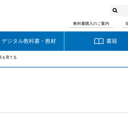
教科書購入のご案内
デジタル教科書・教材
書籍
の耳を育てる
中学校
国語
書写
社会
る
数学
理科
音楽
英語
道徳