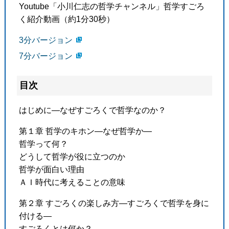
Youtube「小川仁志の哲学チャンネル」哲学すごろ
く紹介動画（約1分30秒）
3分バージョン
7分バージョン
目次
はじめに―なぜすごろくで哲学なのか？
第１章 哲学のキホン―なぜ哲学か―
哲学って何？
どうして哲学が役に立つのか
哲学が面白い理由
ＡＩ時代に考えることの意味
第２章 すごろくの楽しみ方―すごろくで哲学を身に
付ける―
すごろくとは何か？