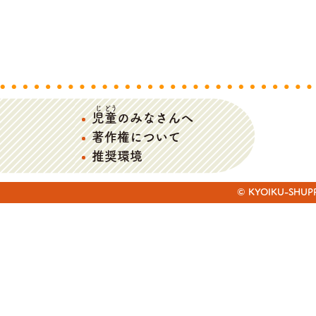
じ
どう
児
童
のみなさんへ
著作権について
推奨環境
© KYOIKU-SHUPPAN