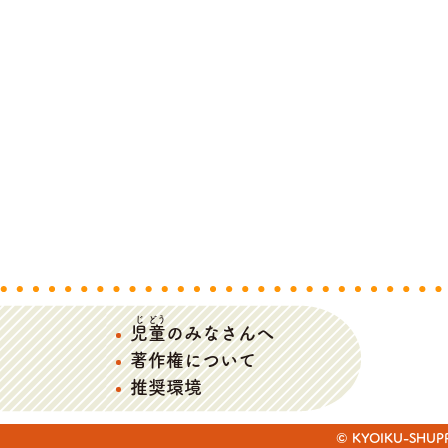
じ
どう
児
童
のみなさんへ
著作権について
推奨環境
© KYOIKU-SHUPPAN