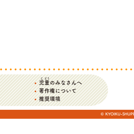
じ
どう
児
童
のみなさんへ
著作権について
推奨環境
© KYOIKU-SHUPPAN