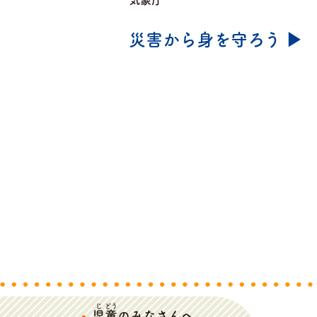
気象庁
災害から身を守ろう ▶
じ
どう
児
童
のみなさんへ