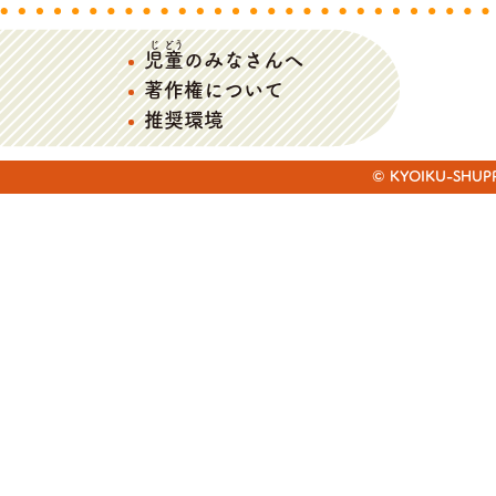
じ
どう
児
童
のみなさんへ
著作権について
推奨環境
© KYOIKU-SHUPPAN