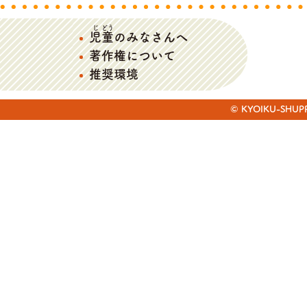
じ
どう
児
童
のみなさんへ
著作権について
推奨環境
© KYOIKU-SHUPPAN