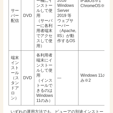
ー機にイ
2016
iPadOS※1
ンストー
Windows
ChromeOS※1
サー
ルして使
Server
バー
DVD
用
2019 等
配信
（サーバ
ウェブサ
ーに各利
ーバー
用者端末
（Apache,
でアクセ
IIS）が動
スして使
作するOS
用）
各利用者
端末
端末にイ
イン
ンストー
スト
ルして使
ール
用
Windows 11の
（ス
DVD
—
（インス
み※2
タン
トールで
ドア
きるのは
ロ
Windows
ン）
11のみ）
いずれの運用方法でも、ビューアの別途インストー