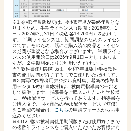
書
※1:令和3年度版歴史は、令和8年度が最終年度とな
りますため、半期ライセンス（期間：2026年9月1
日～2027年3月31日／税込 各13,200円）を設けま
す。 半期ライセンスは、期間調整のためのライセン
スです。そのため、既にご購入済の商品とライセン
ス期間が重複となる場合がございます。 半期ライセ
ンスの使用開始日は2026年9月1日～としておりま
すが、２学期開始よりご利用いただけます。
※2:教科書使用期間版は、令和3年度版中学校教科
書の使用期間が終了するまでご使用いただけます。
※3:書写の指導者用デジタル資料集、器楽の指導者
用デジタル教科書(教材)は、教師用指導書の一部と
して提供します。指導書をご購入いただいた学校様
に、Web配信サービスを行っております。指導書を
ご購入済で、同梱商品のWeb配信サービス（無償）
をご希望の場合は、
こちら
の申請フォームからお申
込みください。
※4:DVD版の教科書使用期間版または使用終了まで
の複数年ライセンスをご購入いただいたお客様に向