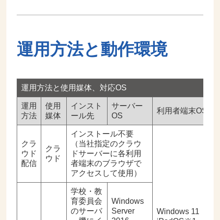
運用方法と動作環境
運用方法と使用媒体、対応OS
運用
使用
インスト
サーバー
利用者端末OS
方法
媒体
ール先
OS
インストール不要
クラ
（当社指定のクラウ
クラ
ウド
ドサーバーに各利用
ウド
配信
者端末のブラウザで
アクセスして使用）
学校・教
育委員会
Windows
のサーバ
Server
Windows 11