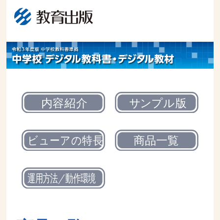
令
和
3
年
度
版
小
学
校
教
科
書
準
拠
中