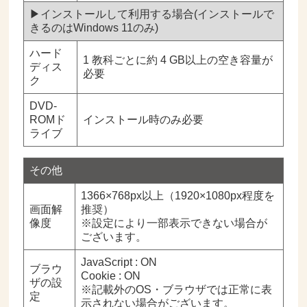
▶インストールして利用する場合(インストールで
きるのはWindows 11のみ)
ハード
1 教科ごとに約 4 GB以上の空き容量が
ディス
必要
ク
DVD-
ROMド
インストール時のみ必要
ライブ
その他
1366×768px以上（1920×1080px程度を
画面解
推奨）
像度
※設定により一部表示できない場合が
ございます。
JavaScript : ON
ブラウ
Cookie : ON
ザの設
※記載外のOS・ブラウザでは正常に表
定
示されない場合がございます。