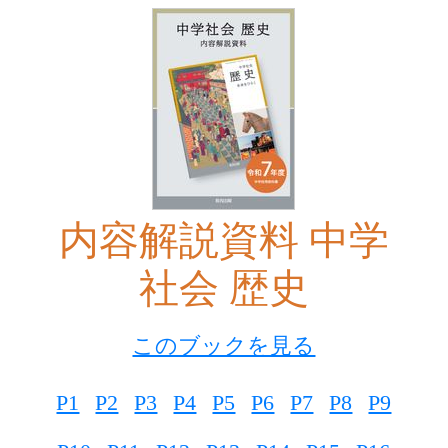
内容解説資料 中学
社会 歴史
このブックを見る
P1
P2
P3
P4
P5
P6
P7
P8
P9