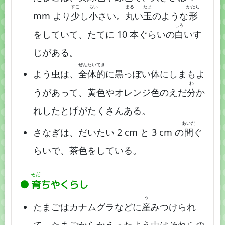
すこ
ちい
まる
たま
かたち
mm より
少
し
小
さい。
丸
い
玉
のような
形
しろ
をしていて、たてに 10 本ぐらいの
白
いす
じがある。
ぜん
たい
てき
よう虫は、
全
体
的
に黒っぽい体にしまもよ
わ
うがあって、黄色やオレンジ色のえだ
分
か
れしたとげがたくさんある。
あいだ
さなぎは、だいたい 2 cm と 3 cm の
間
ぐ
らいで、茶色をしている。
そだ
育
ちやくらし
う
たまごはカナムグラなどに
産
みつけられ
て、たまごからかえったよう虫はそれらの