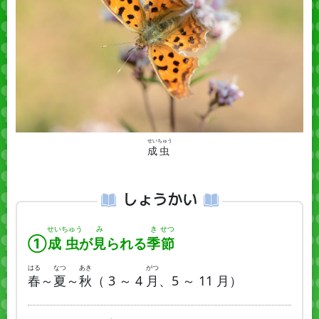
せい
ちゅう
成
虫
しょうかい
せい
ちゅう
み
き
せつ
①
成
虫
が
見
られる
季
節
はる
なつ
あき
がつ
春
～
夏
～
秋
（ 3 ～ 4
月
、5 ～ 11 月）