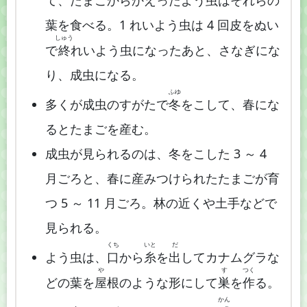
葉を食べる。1 れいよう虫は 4 回皮をぬい
しゅう
で
終
れいよう虫になったあと、さなぎにな
り、成虫になる。
ふゆ
多くが成虫のすがたで
冬
をこして、春にな
るとたまごを産む。
成虫が見られるのは、冬をこした 3 ～ 4
月ごろと、春に産みつけられたたまごが育
つ 5 ～ 11 月ごろ。林の近くや土手などで
見られる。
くち
いと
だ
よう虫は、
口
から
糸
を
出
してカナムグラな
や
す
つく
どの葉を
屋
根のような形にして
巣
を
作
る。
かん