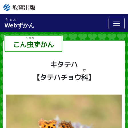
うぇぶ
Web
ずかん
こん
虫
ずかん
ちゅう
キタテハ
か
【タテハチョウ
科
】