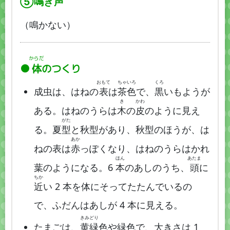
⑤
鳴
き
声
（鳴かない）
からだ
体
のつくり
おもて
ちゃ
いろ
くろ
成虫は、はねの
表
は
茶
色
で、
黒
いもようが
き
かわ
ある。はねのうらは
木
の
皮
のように見え
がた
る。夏
型
と秋型があり、秋型のほうが、は
あか
ねの表は
赤
っぽくなり、はねのうらはかれ
ほん
あたま
葉のようになる。6
本
のあしのうち、
頭
に
ちか
近
い 2 本を体にそってたたんでいるの
で、ふだんはあしが 4 本に見える。
きみどり
たまごは、
黄緑
色や緑色で、大きさは 1