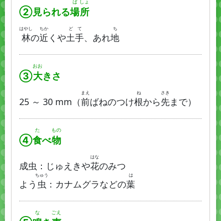
ば
しょ
②見られる
場
所
はやし
ちか
ど
て
ち
林
の
近
くや
土
手
、あれ
地
おお
③
大
きさ
まえ
ね
さき
25 ～ 30 mm（
前
ばねのつけ
根
から
先
まで）
た
もの
④
食
べ
物
はな
成虫：じゅえきや
花
のみつ
ちゅう
は
よう
虫
：カナムグラなどの
葉
な
ごえ