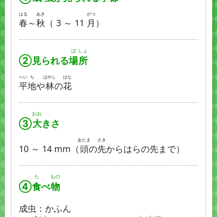
はる
あき
がつ
春
～
秋
（ 3 ～ 11
月
）
ば
しょ
②見られる
場
所
へい
ち
はやし
はな
平
地
や
林
の
花
おお
③
大
きさ
あたま
さき
10 ～ 14 mm（
頭
の
先
からはらの先まで）
た
もの
④
食
べ
物
成虫：かふん