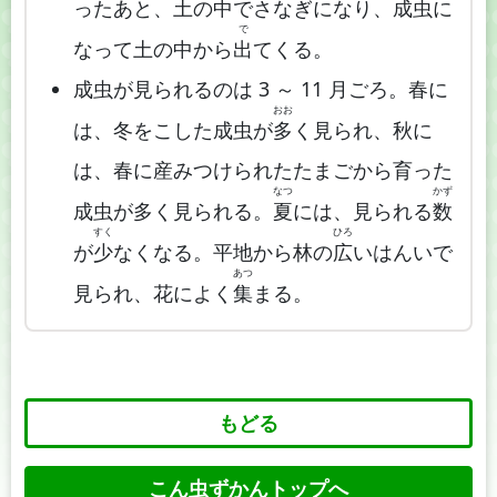
ったあと、土の中でさなぎになり、成虫に
で
なって土の中から
出
てくる。
成虫が見られるのは 3 ～ 11 月ごろ。春に
おお
は、冬をこした成虫が
多
く見られ、秋に
は、春に産みつけられたたまごから育った
なつ
かず
成虫が多く見られる。
夏
には、見られる
数
すく
ひろ
が
少
なくなる。平地から林の
広
いはんいで
あつ
見られ、花によく
集
まる。
もどる
こん虫ずかんトップへ