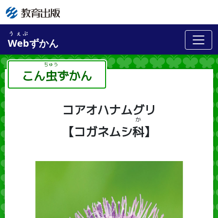
うぇぶ
Web
ずかん
こん
虫
ずかん
ちゅう
コアオハナムグリ
か
【コガネムシ
科
】