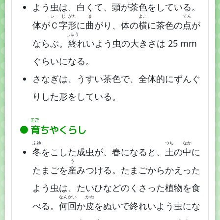
よう虫は、白くて、頭が
茶
色をしている。
シー
じ
がた
ま
よこ
てん
体が
Ｃ
字
形
に
曲
がり、体の
横
に茶色の
点
が
しゅう
ならぶ。
終
れいよう虫の大きさは 25 mm
ぐらいになる。
さなぎは、うすい茶色で、全体的にずんぐ
りした形をしている。
そだ
育
ちやくらし
ふゆ
つち
なか
冬
をこした成虫が、春になると、
土
の
中
に
う
たまごを
産
みつける。たまごからかえった
よう虫は、たいひなどのくさった植物を食
なん
かい
かわ
べる。
何
回
か
皮
をぬいで終れいよう虫にな