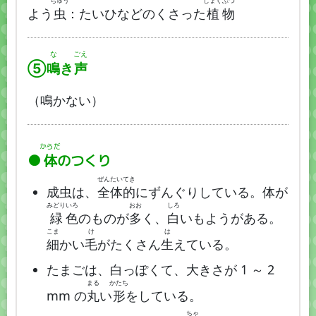
ちゅう
しょく
ぶつ
よう
虫
：たいひなどのくさった
植
物
な
ごえ
⑤
鳴
き
声
（鳴かない）
からだ
体
のつくり
ぜん
たい
てき
成虫は、
全
体
的
にずんぐりしている。体が
みどり
いろ
おお
しろ
緑
色
のものが
多
く、
白
いもようがある。
こま
け
は
細
かい
毛
がたくさん
生
えている。
たまごは、白っぽくて、大きさが 1 ～ 2
まる
かたち
mm の
丸
い
形
をしている。
ちゃ