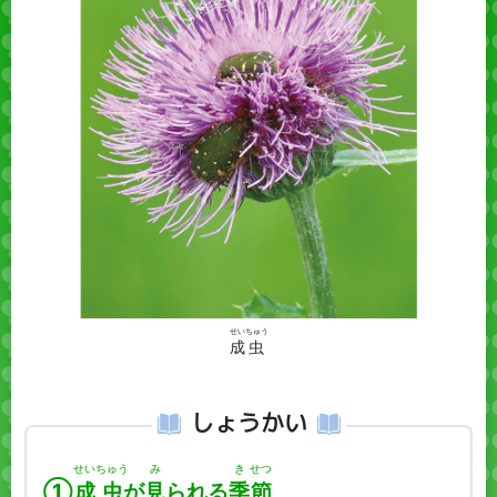
せい
ちゅう
成
虫
しょうかい
せい
ちゅう
み
き
せつ
①
成
虫
が
見
られる
季
節