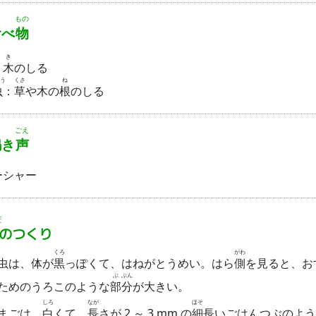
もの
食
べ
物
き
：
木
のしる
う
くさ
ね
虫
：
草
や木の
根
のしる
ごえ
鳴
き
声
ーシャー
だ
のつくり
くろ
がわ
虫は、体が
黒
っぽくて、はねがとうめい。はら
側
を見ると、お
ぶ
ぶん
ためのうろこのような
部
分
が大きい。
しろ
なが
ほそ
まごは、
白
くて、
長
さが 2 ～ 3 mm の
細
長いごはんつぶのよう