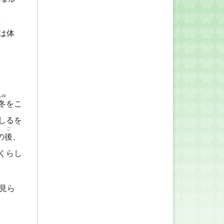
だ
は体
ふゆ
冬
をこ
しるを
ご
の
後
、
くらし
見ら