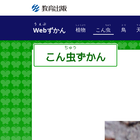
うぇぶ
Web
ずかん
植物
こん
虫
鳥
しょくぶつ
ちゅう
こん
虫
ずかん
ちゅう