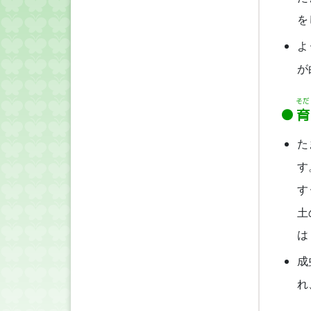
を
よ
が
そだ
育
た
す
す
土
は
成
れ