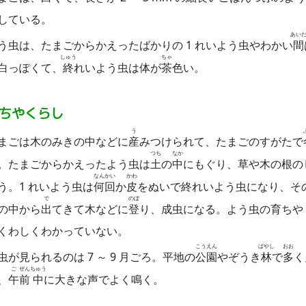
している。
あい
う虫は、たまごからかえったばかりの 1 れいよう虫やわかい
間
しゅう
ちゃ
白っぽくて、
終
れいよう虫は体が
茶
色い。
ちやくらし
う
まごは木のみきの中などに
産
みつけられて、たまごのすがたで
つち
なか
。たまごからかえったよう虫は
土
の
中
にもぐり、草や木の根の
なん
かい
かわ
う。1 れいよう虫は
何
回
か
皮
をぬいで終れいよう虫になり、そ
で
のぼ
の中から
出
てきて木などに
登
り、成虫になる。よう虫の育ちや
くわしくわかっていない。
こう
えん
ばやし
おお
虫が見られるのは 7 ～ 9 月ごろ。平地の
公
園
やぞうき
林
で
多
く
ご
ぜん
ちゅう
、
午
前
中
に大きな声でよく鳴く。