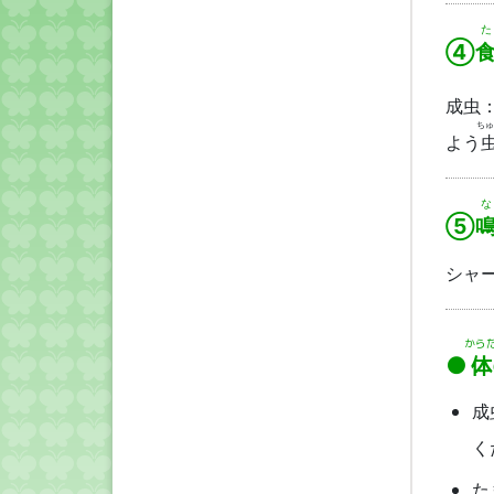
た
④
成虫
ちゅ
よう
な
⑤
シャ
から
体
成
く
た