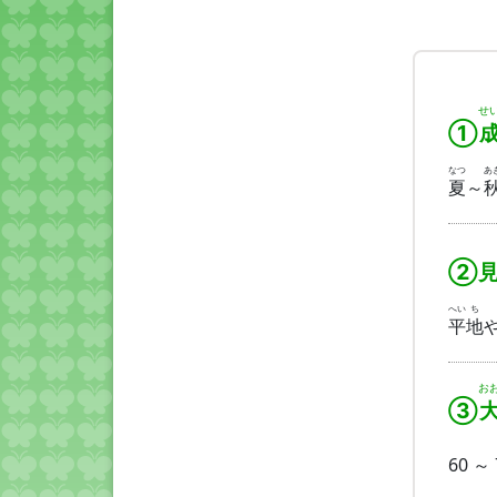
せ
①
なつ
あ
夏
～
②見
へい
ち
平
地
お
③
60 ～