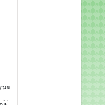
すは鳴
かたち
な
形