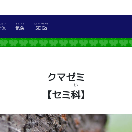
天体
気象
SDGs
とり
てんたい
きしょう
えすでぃーじーず
クマゼミ
か
【セミ
科
】