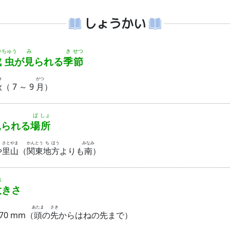
しょうかい
い
ちゅう
み
き
せつ
成
虫
が
見
られる
季
節
き
がつ
秋
（ 7 ～ 9
月
）
ば
しょ
られる
場
所
さと
やま
かん
とう
ち
ほう
みなみ
や
里
山
（
関
東
地
方
よりも
南
）
お
大
きさ
あたま
さき
 70 mm（
頭
の
先
からはねの先まで）