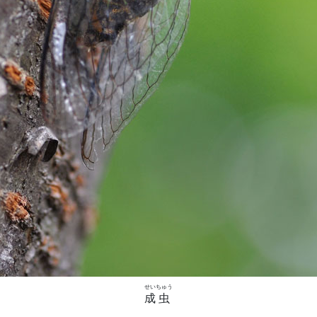
せい
ちゅう
成
虫