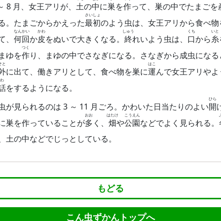
 ～ 8 月、女王アリが、
土
の
中
に
巣
を
作
って、巣の中でたまごを
さい
しょ
る。たまごからかえった
最
初
のよう虫は、女王アリから食べ物
なん
かい
かわ
しゅう
くち
いと
て、
何
回
か
皮
をぬいで大きくなる。
終
れいよう虫は、
口
から
糸
つく
まゆを
作
り、まゆの中でさなぎになる。さなぎから成虫になる
そと
はこ
外
に出て、働きアリとして、食べ物を巣に
運
んで女王アリやよ
わ
話
をするようになる。
ひら
虫が見られるのは 3 ～ 11 月ごろ。かわいた日当たりのよい
開
おお
はたけ
こう
えん
に巣を作っていることが
多
く、
畑
や
公
園
などでよく見られる。
、土の中などでじっとしている。
もどる
こん虫ずかんトップへ