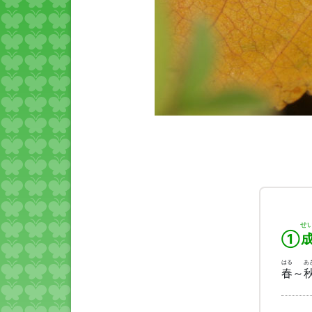
せ
①
はる
あ
春
～