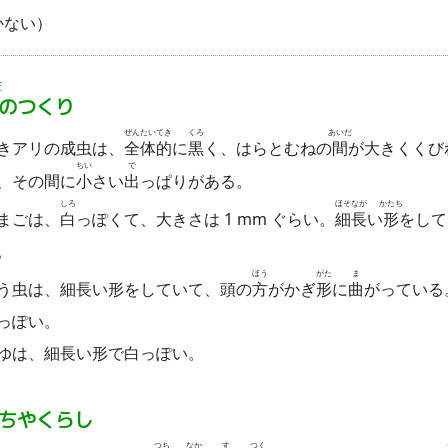
かない）
だ
のつくり
ぜん
たい
てき
くろ
あいだ
きアリの成虫は、
全
体
的
に
黒
く、はらとむねの
間
が大きくくび
ちい
で
、その間に
小
さい
出
っぱりがある。
しろ
ほそ
なが
かたち
まごは、
白
っぽくて、大きさは 1 mm ぐらい。
細
長
い
形
をして
。
ほう
がた
ま
う虫は、細長い形をしていて、頭の
方
がかぎ
形
に
曲
がっている
っぽい。
ゆは、細長い形で白っぽい。
ちやくらし
つち
なか
す
つく