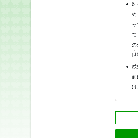
6
め
っ
て
の
せ
世
成
面
は