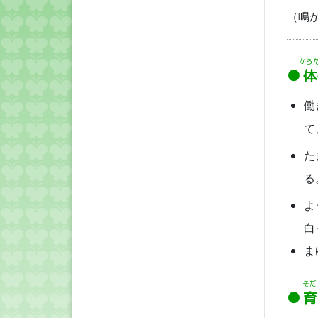
（鳴
から
体
働
て
た
る
よ
白
ま
そだ
育