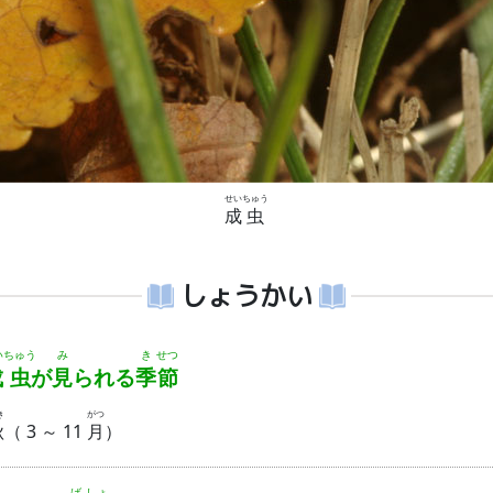
せい
ちゅう
成
虫
しょうかい
い
ちゅう
み
き
せつ
成
虫
が
見
られる
季
節
き
がつ
秋
（ 3 ～ 11
月
）
ば
しょ