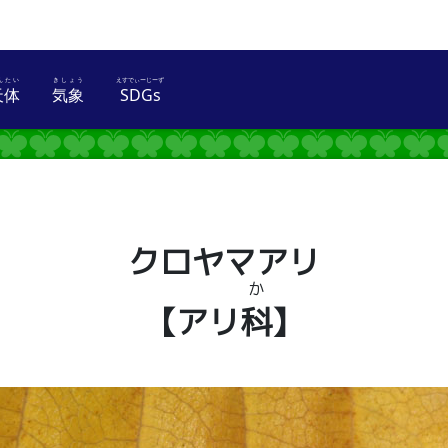
天体
気象
SDGs
とり
てんたい
きしょう
えすでぃーじーず
クロヤマアリ
か
【アリ
科
】