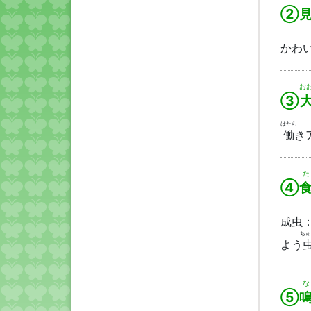
②見
かわ
お
③
はたら
働
きア
た
④
成虫
ちゅ
よう
な
⑤