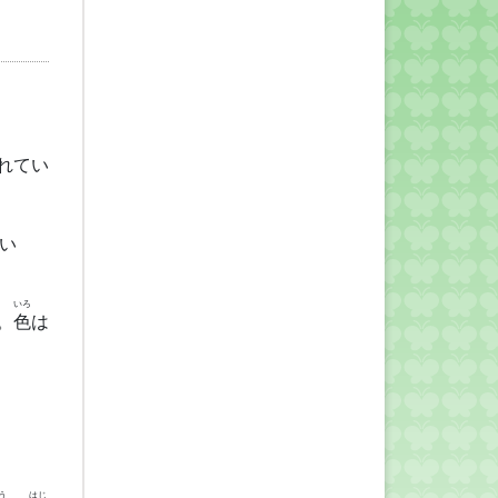
れてい
い
いろ
。
色
は
う
はじ