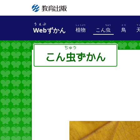
うぇぶ
Web
ずかん
植物
こん
虫
鳥
しょくぶつ
ちゅう
こん
虫
ずかん
ちゅう