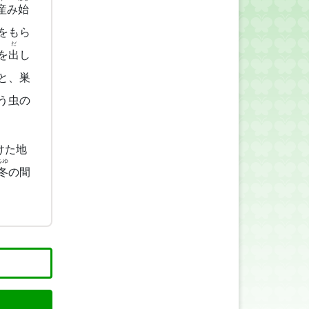
産
み
始
をもら
だ
を
出
し
と、巣
う虫の
けた地
ふゆ
冬
の間