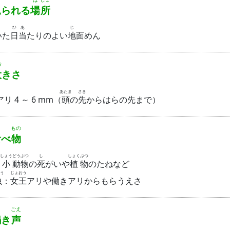
られる
場
所
ひ
あ
じ
いた
日
当
たりのよい
地
面
めん
お
大
きさ
あたま
さき
リ 4 ～ 6 mm（
頭
の
先
からはらの先まで）
もの
食
べ
物
しょう
どう
ぶつ
し
しょく
ぶつ
：
小
動
物
の
死
がいや
植
物
のたねなど
う
じょ
おう
虫
：
女
王
アリや働きアリからもらうえさ
ごえ
鳴
き
声