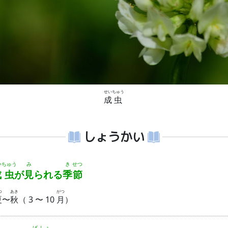
せい
ちゅう
成
虫
しょうかい
い
ちゅう
み
き
せつ
成
虫
が
見
られる
季
節
つ
あき
がつ
夏
〜
秋
（ 3 〜 10
月
）
ば
しょ