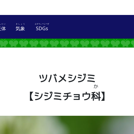
天体
気象
SDGs
とり
てんたい
きしょう
えすでぃーじーず
ツバメシジミ
か
【シジミチョウ
科
】