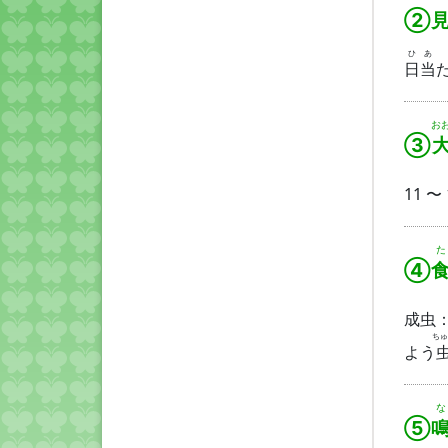
②見
ひ
あ
日
当
お
③
11 〜
た
④
成虫
ちゅ
よう
な
⑤