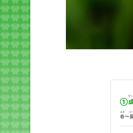
せ
①
はる
な
春
〜