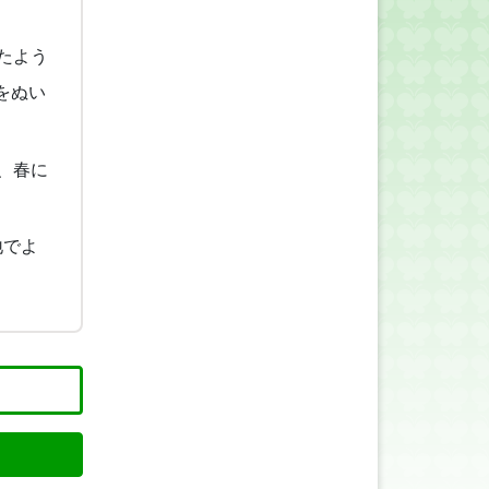
たよう
をぬい
、春に
地でよ