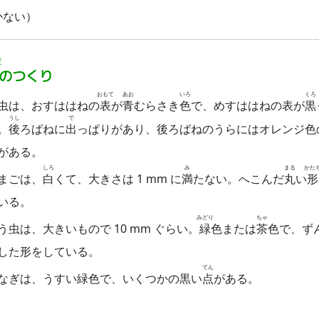
かない）
だ
のつくり
おもて
あお
いろ
くろ
虫は、おすははねの
表
が
青
むらさき
色
で、めすははねの表が
黒
うし
で
。
後
ろばねに
出
っぱりがあり、後ろばねのうらにはオレンジ色
がある。
しろ
み
まる
かた
まごは、
白
くて、大きさは 1 mm に
満
たない。へこんだ
丸
い
形
いる。
みどり
ちゃ
う虫は、大きいもので 10 mm ぐらい。
緑
色または
茶
色で、ず
した形をしている。
てん
なぎは、うすい緑色で、いくつかの黒い
点
がある。