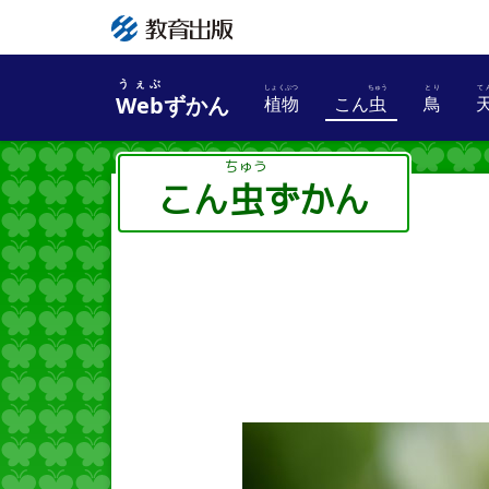
うぇぶ
Web
ずかん
植物
こん
虫
鳥
しょくぶつ
ちゅう
こん
虫
ずかん
ちゅう