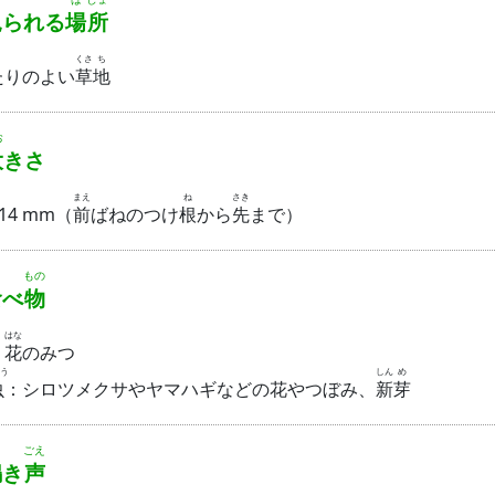
られる
場
所
くさ
ち
たりのよい
草
地
お
大
きさ
まえ
ね
さき
 14 mm（
前
ばねのつけ
根
から
先
まで）
もの
食
べ
物
はな
：
花
のみつ
う
しん
め
虫
：シロツメクサやヤマハギなどの花やつぼみ、
新
芽
ごえ
鳴
き
声