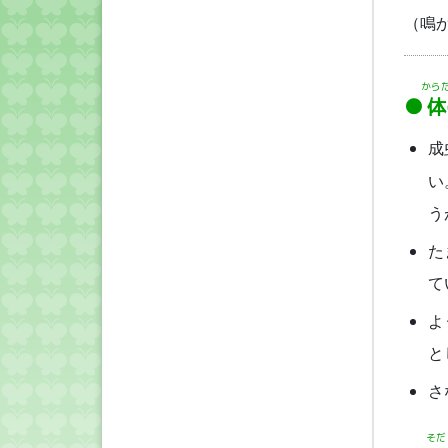
（鳴
から
体
成
い
う
た
て
よ
と
さ
そだ