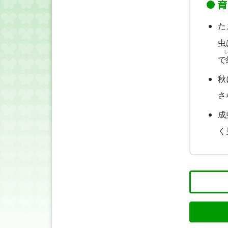
育
た
虫
し
で
秋
さ
成
く