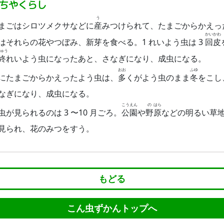
ちやくらし
う
まごはシロツメクサなどに
産
みつけられて、たまごからかえっ
かい
かわ
はそれらの花やつぼみ、新芽を食べる。1 れいよう虫は 3
回
皮
ゅう
終
れいよう虫になったあと、さなぎになり、成虫になる。
おお
ふゆ
にたまごからかえったよう虫は、
多
くがよう虫のまま
冬
をこし
なぎになり、成虫になる。
こう
えん
の
はら
虫が見られるのは 3 〜10 月ごろ。
公
園
や
野
原
などの明るい草
見られ、花のみつをすう。
もどる
こん虫ずかんトップへ