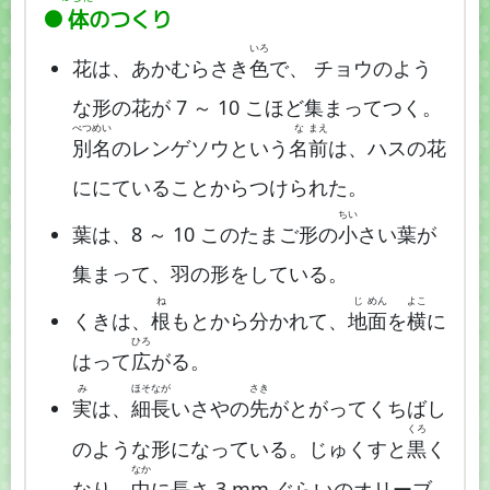
体
のつくり
いろ
花は、あかむらさき
色
で、 チョウのよう
な形の花が 7 ～ 10 こほど集まってつく。
べつ
めい
な
まえ
別
名
のレンゲソウという
名
前
は、ハスの花
ににていることからつけられた。
ちい
葉は、8 ～ 10 このたまご形の
小
さい葉が
集まって、羽の形をしている。
ね
じ
めん
よこ
くきは、
根
もとから分かれて、
地
面
を
横
に
ひろ
はって
広
がる。
み
ほそ
なが
さき
実
は、
細
長
いさやの
先
がとがってくちばし
くろ
のような形になっている。じゅくすと
黒
く
なか
なり、
中
に長さ 3 mm ぐらいのオリーブ