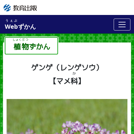
うぇぶ
Web
ずかん
植
物
ずかん
しょく
ぶつ
ゲンゲ（レンゲソウ）
か
【マメ
科
】