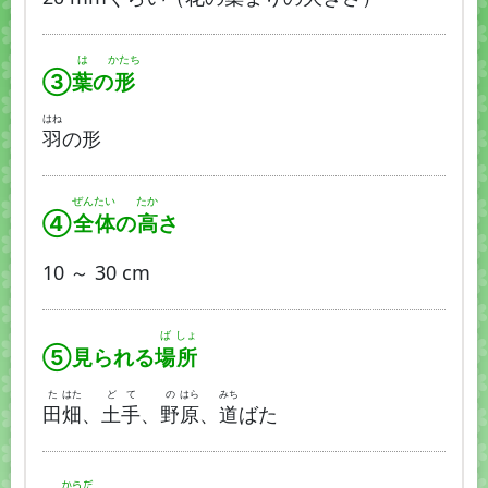
は
かたち
③
葉
の
形
はね
羽
の形
ぜん
たい
たか
④
全
体
の
高
さ
10 ～ 30 cm
ば
しょ
⑤見られる
場
所
た
はた
ど
て
の
はら
みち
田
畑
、
土
手
、
野
原
、
道
ばた
からだ