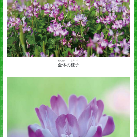
ぜん
たい
よう
す
全
体
の
様
子