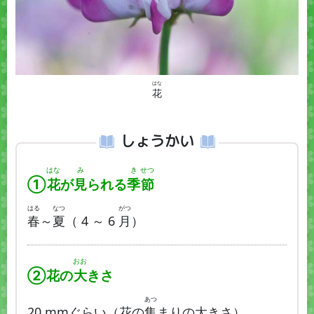
はな
花
しょうかい
はな
み
き
せつ
①
花
が
見
られる
季
節
はる
なつ
がつ
春
～
夏
（ 4 ～ 6
月
）
おお
②花の
大
きさ
あつ
20 mmぐらい（花の
集
まりの大きさ）