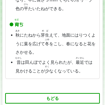
ひら
色の
平
たいたねができる。
そだ
育
ち
あき
め
ば
秋
にたねから
芽
生
えて、地面にはりつくよ
ふゆ
うに葉を広げて
冬
をこし、春になると花を
さかせる。
むかし
さい
きん
昔
は田んぼでよく見られたが、
最
近
では
すく
見かけることが
少
なくなっている。
もどる