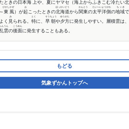
たときの
日
本
海
上
や、
夏
にヤマセ（海上からふきこむ
冷
たい
ひがし
かぜ
お
ほっ
かい
どう
かん
とう
たい
へい
よう
がわ
ち
いき
～
東
風
）が
起
こったときの
北
海
道
から
関
東
の
太
平
洋
側
の
地
域
み
とく
そう
ちょう
ゆう
がた
よく
見
られる。
特
に、
早
朝
や
夕
方
に発生しやすい。層積雲は
らん
うん
こう
めん
乱
雲
の
後
面
に発生することもある。
もどる
気象ずかんトップへ