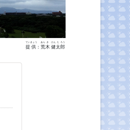
てい
きょう
あら
き
けん
た
ろう
提
供
：
荒
木
健
太
郎