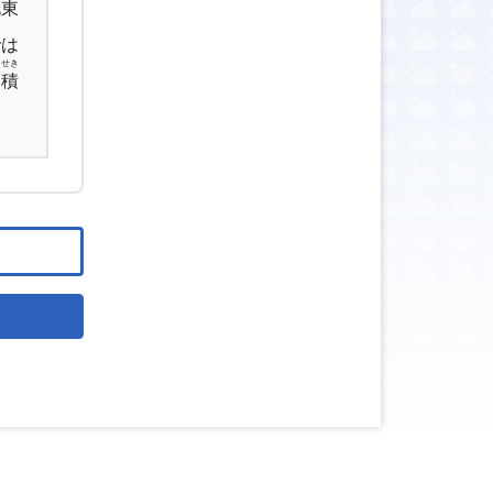
北
東
では
せき
、
積