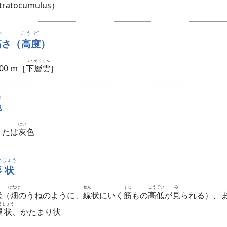
tratocumulus）
か
こう
ど
高
さ（
高
度
）
か
そう
うん
000 m［
下
層
雲
］
ろ
色
はい
または
灰
色
い
じょう
形
状
はたけ
せん
すじ
こう
てい
み
状（
畑
のうねのように、
線
状にいく
筋
もの
高
低
が
見
られる）、
う
じょう
層
状
、かたまり状