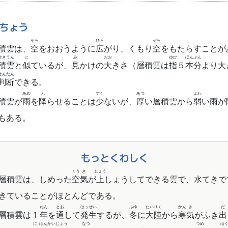
ちょう
そら
ひろ
ぞら
積雲は、
空
をおおうように
広
がり、くもり
空
をもたらすことが
せき
うん
に
み
おお
ゆび
ほん
ぶん
積
雲
と
似
ているが、
見
かけの
大
きさ（層積雲は
指
５
本
分
より大
はん
だん
判
断
できる。
あめ
ふ
すく
あつ
よわ
積雲が
雨
を
降
らせることは
少
ないが、
厚
い層積雲から
弱
い雨が
もある。
もっとくわしく
くう
き
じょう
層積雲は、しめった
空
気
が
上
しょうしてできる雲で、水てきで
きていることがほとんどである。
ねん
とお
はっ
せい
ふゆ
たい
りく
かん
き
だ
層積雲は 1
年
を
通
して
発
生
するが、
冬
に
大
陸
から
寒
気
がふき
出
に
ほん
かい
じょう
なつ
つめ
ほ