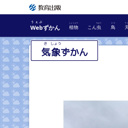
うぇぶ
Web
ずかん
植物
こん
虫
鳥
しょくぶつ
ちゅう
気
象
ずかん
き
しょう