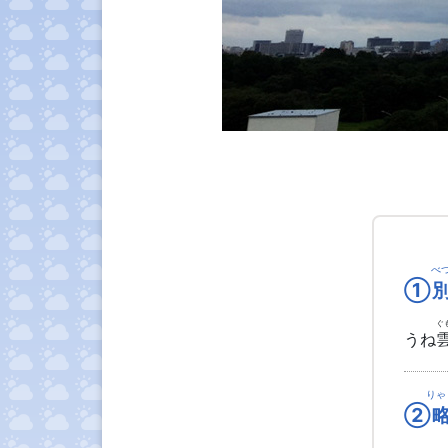
べ
①
ぐ
うね
りゃ
②