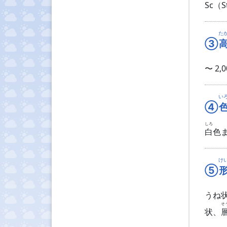
Sc（S
た
③
〜 2,
い
④
しろ
白
色
け
⑤
うね
そ
状、