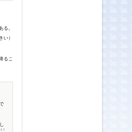
ある。
きい）
降るこ
で
し
く
とう