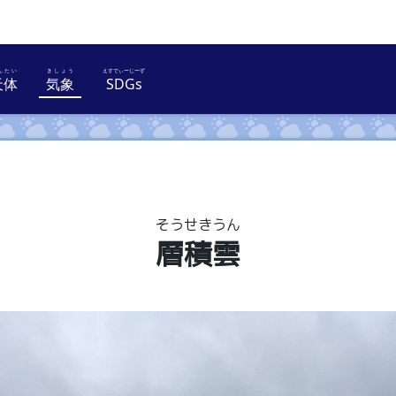
天体
気象
SDGs
とり
てんたい
きしょう
えすでぃーじーず
そう
せき
うん
層
積
雲