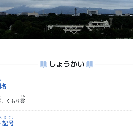
しょうかい
つ
別
名
も
ぐも
雲
、くもり
雲
く
き
ごう
略
記
号