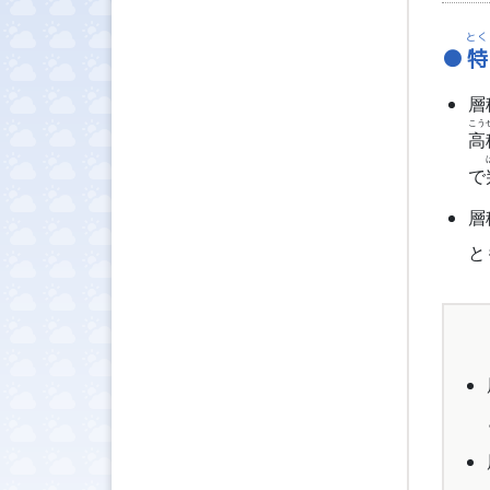
とく
特
層
こう
高
で
層
と