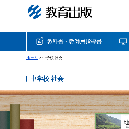
教科書・教師用指導書
ホーム
> 中学校 社会
小学校
国語
書写
社会
中学校 社会
算数
理科
生活
音楽
英語
道徳
安全