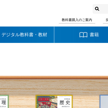
教科書購入のご案内
デジタル教科書・教材
書籍
中学校
国語
書写
社会
数学
理科
音楽
英語
道徳