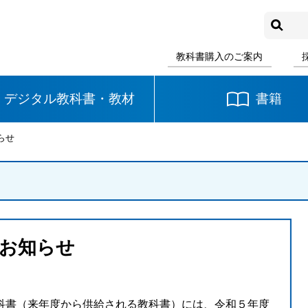
教科書購入のご案内
デジタル教科書・教材
書籍
らせ
中学校
国語
書写
社会
数学
理科
音楽
お知らせ
英語
道徳
書（来年度から供給される教科書）には、令和５年度