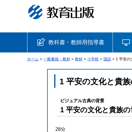
教科書・教師用指導書
ホーム
>
一般書籍・教材
>
教材
>
小学校
>
国語
> 1 平安
小学校
国語
書写
社会
1 平安の文化と貴
算数
理科
生活
ビジュアル古典の背景
音楽
英語
道徳
1 平安の文化と貴族の
安全
28分