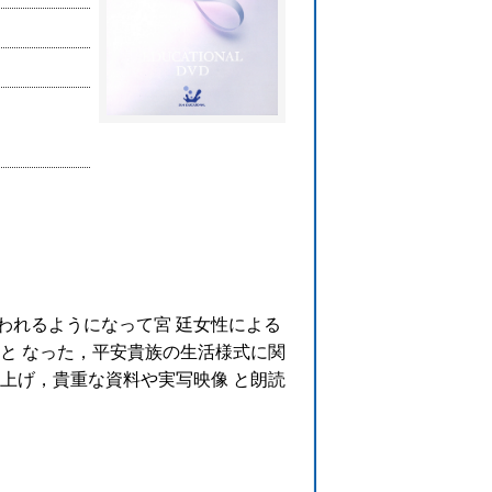
われるようになって宮 廷女性による
景と なった，平安貴族の生活様式に関
上げ，貴重な資料や実写映像 と朗読