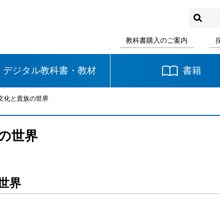
教科書購入のご案内
デジタル教科書・教材
書籍
の文化と貴族の世界
中学校
国語
書写
社会
族の世界
数学
理科
音楽
英語
道徳
世界