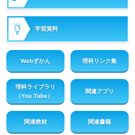
学習資料
Webずかん
理科リンク集
理科ライブラリ
関連アプリ
（You Tube）
関連教材
関連書籍