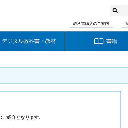
教科書購入のご案内
デジタル教科書・教材
書籍
中学校
国語
書写
社会
数学
理科
音楽
英語
道徳
のご紹介となります。