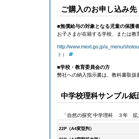
ご購入のお申し込み先
■無償給与の対象となる児童の保護
お子さまが在籍する学校、または教
http://www.mext.go.jp/a_menu/s
ト）
■学校・教育委員会の方
弊社への納入指示書は、教科書取扱
中学校理科サンプル紙面
「自然の探究 中学理科 ３年 拡
22P（A4変型判）