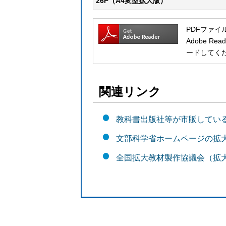
26P（A4変型拡大版）
PDFファイ
Adobe 
ードしてく
関連リンク
教科書出版社等が市販してい
文部科学省ホームページの拡
全国拡大教材製作協議会（拡