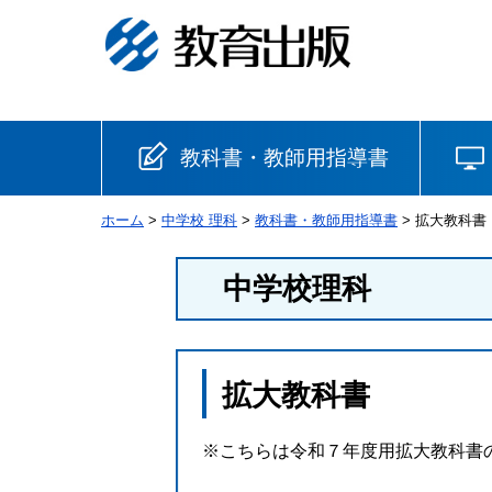
教科書・教師用指導書
ホーム
>
中学校 理科
>
教科書・教師用指導書
> 拡大教科書
小学校
中学校理科
国語
書写
社会
算数
理科
生活
拡大教科書
音楽
英語
道徳
※こちらは令和７年度用拡大教科書
安全