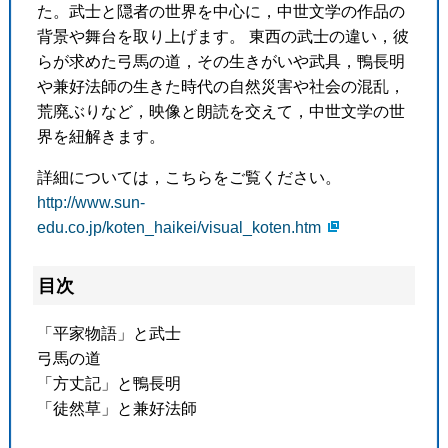
た。武士と隠者の世界を中心に，中世文学の作品の
背景や舞台を取り上げます。 東西の武士の違い，彼
らが求めた弓馬の道，その生きがいや武具，鴨長明
や兼好法師の生きた時代の自然災害や社会の混乱，
荒廃ぶりなど，映像と朗読を交えて，中世文学の世
界を紐解きます。
詳細については，こちらをご覧ください。
http://www.sun-
edu.co.jp/koten_haikei/visual_koten.htm
目次
「平家物語」と武士
弓馬の道
「方丈記」と鴨長明
「徒然草」と兼好法師