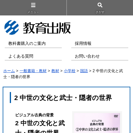
メニュ－
さがす
教科書購入のご案内
採用情報
よくある質問
お問い合わせ
ホーム
>
一般書籍・教材
>
教材
>
小学校
>
国語
> 2 中世の文化と武
士・隠者の世界
2 中世の文化と武士・隠者の世界
ビジュアル古典の背景
2 中世の文化と武
士・隠者の世界