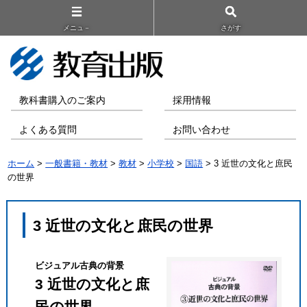
メニュ－
さがす
教科書購入のご案内
採用情報
よくある質問
お問い合わせ
ホーム
>
一般書籍・教材
>
教材
>
小学校
>
国語
> 3 近世の文化と庶民
の世界
3 近世の文化と庶民の世界
ビジュアル古典の背景
3 近世の文化と庶
民の世界