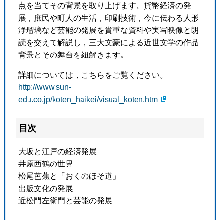
点を当てその背景を取り上げます。貨幣経済の発
展，庶民や町人の生活，印刷技術，今に伝わる人形
浄瑠璃など芸能の発展を貴重な資料や実写映像と朗
読を交えて解説し，三大文豪による近世文学の作品
背景とその舞台を紐解きます。
詳細については，こちらをご覧ください。
http://www.sun-
edu.co.jp/koten_haikei/visual_koten.htm
目次
大坂と江戸の経済発展
井原西鶴の世界
松尾芭蕉と「おくのほそ道」
出版文化の発展
近松門左衛門と芸能の発展