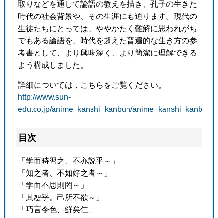
取りなどを通して論語の教えを描き、孔子の生きた
時代の社会背景や、その生涯にも迫ります。現代の
生徒たちにとっては、ややかたく難解に思われがち
でもある論語を、時代を超えた普遍的な生き方の参
考書として、より興味深く、より簡潔に理解できる
よう構成しました。
詳細については，こちらをご覧ください。
http://www.sun-
edu.co.jp/anime_kanshi_kanbun/anime_kanshi_kanbun_
目次
「学而時習之、不亦説乎～」
「知之者、不如好之者～」
「学而不思則罔～」
「其恕乎。己所不欲～」
「巧言令色、鮮矣仁」