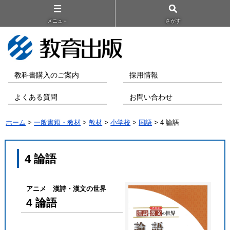
メニュ－
さがす
教科書購入のご案内
採用情報
よくある質問
お問い合わせ
ホーム
>
一般書籍・教材
>
教材
>
小学校
>
国語
> 4 論語
4 論語
アニメ 漢詩・漢文の世界
4 論語