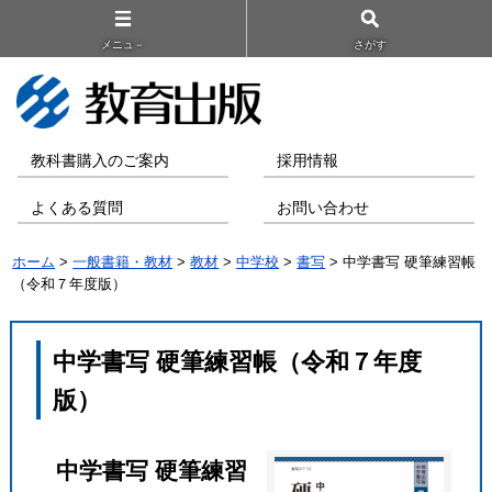
メニュ－
さがす
教科書購入のご案内
採用情報
よくある質問
お問い合わせ
ホーム
>
一般書籍・教材
>
教材
>
中学校
>
書写
> 中学書写 硬筆練習帳
（令和７年度版）
中学書写 硬筆練習帳（令和７年度
版）
中学書写 硬筆練習