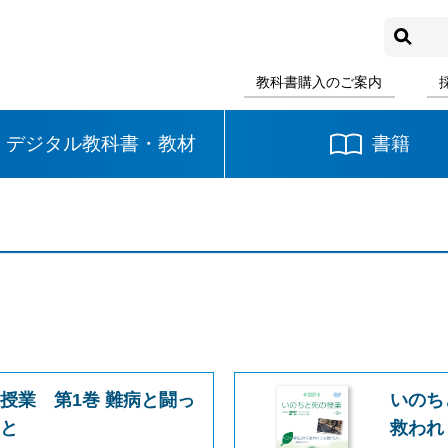
教科書購入のご案内
デジタル教科書・教材
書籍
中学校
国語
書写
社会
数学
理科
音楽
英語
道徳
授業 第1巻 難病と闘っ
いのち
こと
救われ