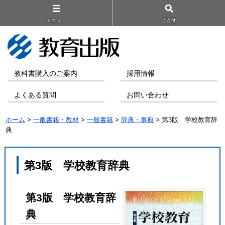
メニュ－
さがす
教科書購入のご案内
採用情報
よくある質問
お問い合わせ
ホーム
>
一般書籍・教材
>
一般書籍
>
辞典・事典
> 第3版 学校教育辞
典
第3版 学校教育辞典
第3版 学校教育辞
典