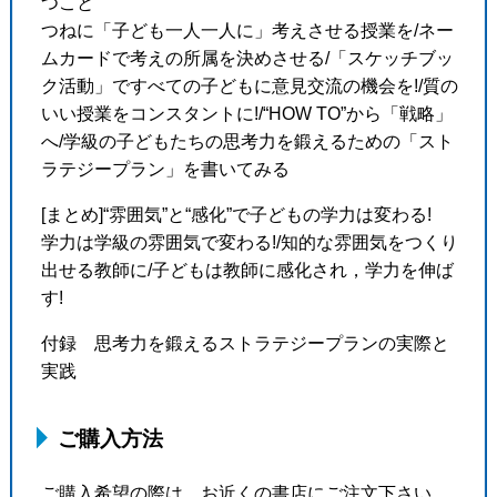
つこと
つねに「子ども一人一人に」考えさせる授業を/ネー
ムカードで考えの所属を決めさせる/「スケッチブッ
ク活動」ですべての子どもに意見交流の機会を!/質の
いい授業をコンスタントに!/“HOW TO”から「戦略」
へ/学級の子どもたちの思考力を鍛えるための「スト
ラテジープラン」を書いてみる
[まとめ]“雰囲気”と“感化”で子どもの学力は変わる!
学力は学級の雰囲気で変わる!/知的な雰囲気をつくり
出せる教師に/子どもは教師に感化され，学力を伸ば
す!
付録 思考力を鍛えるストラテジープランの実際と
実践
ご購入方法
ご購入希望の際は，お近くの書店にご注文下さい。