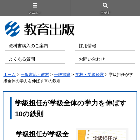
メニュ－
さがす
教科書購入のご案内
採用情報
よくある質問
お問い合わせ
ホーム
>
一般書籍・教材
>
一般書籍
>
学校・学級経営
> 学級担任が学
級全体の学力を伸ばす10の鉄則
学級担任が学級全体の学力を伸ばす
10の鉄則
学級担任が学級全