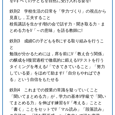
を!/すべての子どもを自然に受け入れる姿を!
鉄則2 学校生活の日常を「学力づくり」の視点から
見直し，工夫すること
校長講話を生かす/朝の会で話す力・聞き取る力・ま
とめる力を!/「～の意味」を語る教師に!
鉄則3 成績Cの子どもをBにする取り組みを行うこ
と
勉強が分かるためには，席を前に!/「教え合う関係」
の醸成を!/復習過程で徹底的に鍛える!/テストを行う
タイミングを考える/「できてきていること」「努力
している姿」をほめて励ます/「自分もやればでき
る」という自信をもたせる
鉄則4 これまでの授業の常識を疑っていくこと
「聞いてまとめる力」が，学力の基本!/学級で「聞い
てまとめる力」を伸ばす練習を!/「考える」ことと
「書く」ことをセットで!/「マル読み」「段落読み」