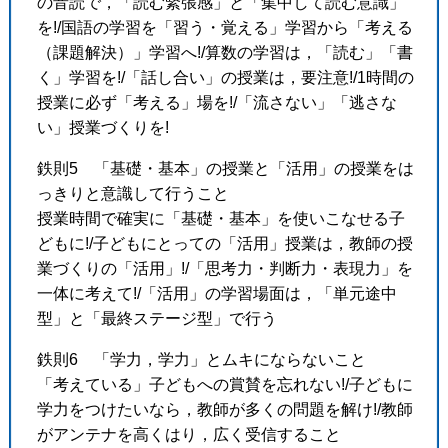
の音読で，「読む緊張感」と「集中して読む意識」
を!/国語の学習を「習う・覚える」学習から「考える
（課題解決）」学習へ!/算数の学習は，「読む」「書
く」学習を!/「話し合い」の授業は，要注意!/1時間の
授業に必ず「考える」場を!/「流さない」「逃さな
い」授業づくりを!
鉄則5 「基礎・基本」の授業と「活用」の授業をは
っきりと意識して行うこと
授業時間で確実に「基礎・基本」を使いこなせる子
どもに!/子どもにとっての「活用」授業は，教師の授
業づくりの「活用」!/「思考力・判断力・表現力」を
一体に考えて!/「活用」の学習場面は，「単元途中
型」と「最終ステージ型」で行う
鉄則6 「学力，学力」とムキにならないこと
「考えている」子どもへの賞賛を忘れない!/子どもに
学力をつけたいなら，教師が多くの問題を解け!/教師
がアンテナを高くはり，広く受信すること