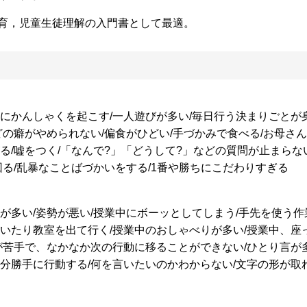
育，児童生徒理解の入門書として最適。
にかんしゃくを起こす/一人遊びが多い/毎日行う決まりごとが
どの癖がやめられない/偏食がひどい/手づかみで食べる/お母さ
る/嘘をつく/「なんで?」「どうして?」などの質問が止まらな
回る/乱暴なことばづかいをする/1番や勝ちにこだわりすぎる
が多い/姿勢が悪い/授業中にボーッとしてしまう/手先を使う作
いたり教室を出て行く/授業中のおしゃべりが多い/授業中、座
が苦手で、なかなか次の行動に移ることができない/ひとり言が多
分勝手に行動する/何を言いたいのかわからない/文字の形が取れ