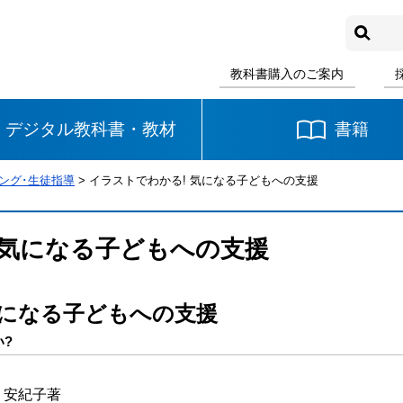
教科書購入のご案内
デジタル教科書・教材
書籍
ング･生徒指導
> イラストでわかる! 気になる子どもへの支援
中学校
国語
書写
社会
 気になる子どもへの支援
数学
理科
音楽
気になる子どもへの支援
英語
道徳
?
 安紀子著