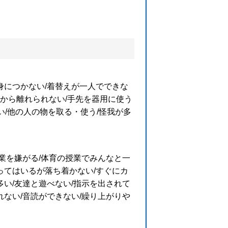
身につかない/着替えが一人でできな
んから離れられない/手先を器用に使う
い/他の人の物を取る・使う/怪我が多
業を嫌がる/体育の授業でみんなと一
ってはいるが落ち着かない/すぐにカ
い/友達と遊べない/指示を出されて
ない/音読ができない/繰り上がりや