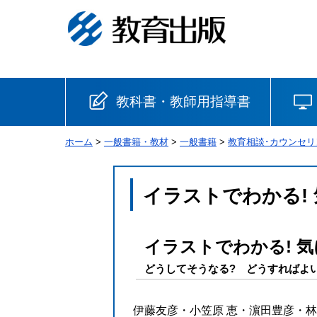
教科書・教師用指導書
ホーム
>
一般書籍・教材
>
一般書籍
>
教育相談･カウンセリ
小学校
国語
書写
社会
イラストでわかる!
算数
理科
生活
イラストでわかる! 
音楽
英語
道徳
どうしてそうなる? どうすればよい
安全
伊藤友彦・小笠原 恵・濵田豊彦・林