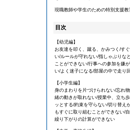
現職教師や学生のための特別支援教
目次
【幼児編】
お友達を叩く、蹴る、かみつく/すぐ
い/ルールが守れない/指しゃぶりな
ことができない/行事への参加を嫌が
い/よく迷子になる/部屋の中で走り
【小学生編】
身のまわりを片づけられない/忘れ物
緒の動きが取れない/授業中、立ち歩
ッとする/約束を守らない/切り替え
もすぐに取り組むことができない/自
繰り下がりの計算ができない