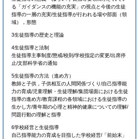
る「ガイダンスの機能の充実」の視点と今後の生徒
指導の一層の充実/生徒指導が行われる場や部面（領
域），形態
3生徒指導の歴史と理論
4生徒指導と法制
生徒指導主事制度/懲戒/校則/学校指定の変更/出席停
止/文部科学省の通知
5生徒指導の方法（進め方）
教師と子供，子供相互の人間関係づくり/自己指導能
力の育成/児童理解・生徒理解/集団場面における生徒
指導の進め方/教育課程の各領域における生徒指導の
生かし方/青年期の心理と精神的健康についての理解/
問題行動の理解と指導
6学校経営と生徒指導
自己指導能力の育成を目指した学校経営/「前始末」