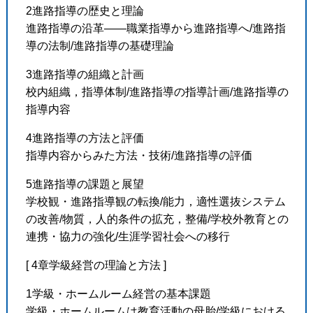
2進路指導の歴史と理論
進路指導の沿革――職業指導から進路指導へ/進路指
導の法制/進路指導の基礎理論
3進路指導の組織と計画
校内組織，指導体制/進路指導の指導計画/進路指導の
指導内容
4進路指導の方法と評価
指導内容からみた方法・技術/進路指導の評価
5進路指導の課題と展望
学校観・進路指導観の転換/能力，適性選抜システム
の改善/物質，人的条件の拡充，整備/学校外教育との
連携・協力の強化/生涯学習社会への移行
[ 4章学級経営の理論と方法 ]
1学級・ホームルーム経営の基本課題
学級・ホームルームは教育活動の母胎/学級における