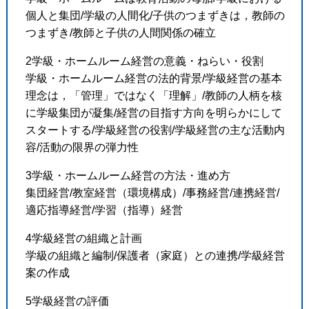
個人と集団/学級の人間化/子供のつまずきは，教師の
つまずき/教師と子供の人間関係の確立
2学級・ホームルーム経営の意義・ねらい・役割
学級・ホームルーム経営の法的背景/学級経営の基本
理念は，「管理」ではなく「理解」/教師の人柄を核
に学級集団が凝集/経営の目指す方向を明らかにして
スタートする/学級経営の役割/学級経営の主な活動内
容/活動の限界の弾力性
3学級・ホームルーム経営の方法・進め方
集団経営/教室経営（環境構成）/事務経営/連携経営/
適応指導経営/学習（指導）経営
4学級経営の組織と計画
学級の組織と編制/保護者（家庭）との連携/学級経営
案の作成
5学級経営の評価