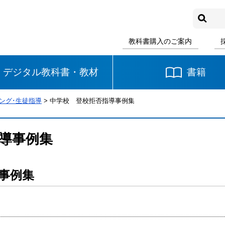
教科書購入のご案内
デジタル教科書・教材
書籍
ング･生徒指導
> 中学校 登校拒否指導事例集
中学校
国語
書写
社会
導事例集
数学
理科
音楽
事例集
英語
道徳