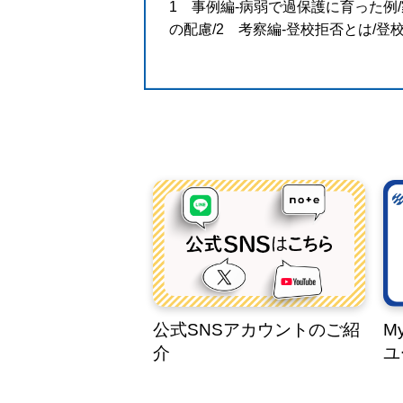
1 事例編-病弱で過保護に育った例
の配慮/2 考察編-登校拒否とは/登
公式SNSアカウントのご紹
M
介
ユ