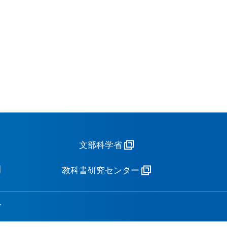
文部科学省
教科書研究センター
.