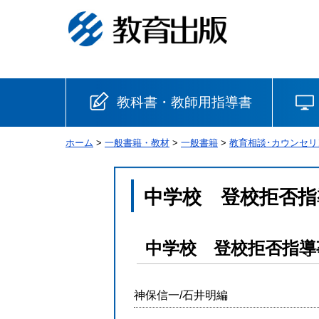
教科書・教師用指導書
ホーム
>
一般書籍・教材
>
一般書籍
>
教育相談･カウンセリ
小学校
国語
書写
社会
中学校 登校拒否指
算数
理科
生活
中学校 登校拒否指導
音楽
英語
道徳
神保信一/石井明編
安全