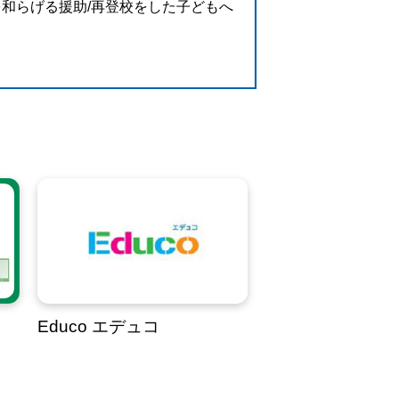
を和らげる援助/再登校をした子どもへ
Educo エデュコ