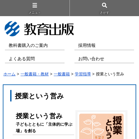
メニュ－
さがす
教科書購入のご案内
採用情報
よくある質問
お問い合わせ
ホーム
>
一般書籍・教材
>
一般書籍
>
学習指導
> 授業という営み
授業という営み
授業という営み
子どもとともに「主体的に学ぶ
場」を創る