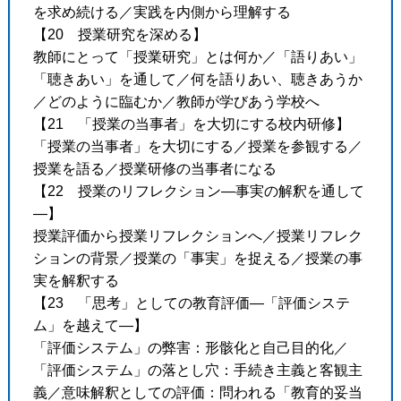
を求め続ける／実践を内側から理解する
【20 授業研究を深める】
教師にとって「授業研究」とは何か／「語りあい」
「聴きあい」を通して／何を語りあい、聴きあうか
／どのように臨むか／教師が学びあう学校へ
【21 「授業の当事者」を大切にする校内研修】
「授業の当事者」を大切にする／授業を参観する／
授業を語る／授業研修の当事者になる
【22 授業のリフレクション―事実の解釈を通して
―】
授業評価から授業リフレクションへ／授業リフレク
ションの背景／授業の「事実」を捉える／授業の事
実を解釈する
【23 「思考」としての教育評価―「評価システ
ム」を越えて―】
「評価システム」の弊害：形骸化と自己目的化／
「評価システム」の落とし穴：手続き主義と客観主
義／意味解釈としての評価：問われる「教育的妥当