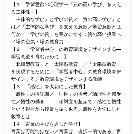
【１ 学習意欲の心理学―「質の高い学び」を支え
る主体性―】
「主体的な学び」と学びの質／「質の高い学び」と
は／「主体的な学び」を支える意欲／学習意欲とは
何か／「学びの質」を豊かにする：質の高い授業へ
／場の空気・場の教育力
【２ 「学習者中心」の教育環境をデザインする―
学習意欲を育むために―】
「北風型教育」と「太陽型教育」／「太陽型教育」
を実現するために／「学習者中心」の教育環境をデ
ザインする／教育環境をデザインする教師
【３ 「感性」を大切にした教育】
「感性」の再認識／「理性」の再考／論理性と感受
性／悟性の働き――二項対立を超えて／感性と悟性
という視座から授業を振り返る／感性を大切にした
教育とは
【４ 言葉の学びを通した学び】
言葉は万能ではない／言葉は二者択一的である／言