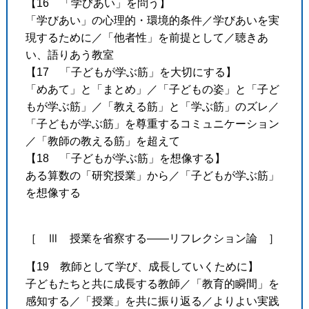
【16 「学びあい」を問う】
「学びあい」の心理的・環境的条件／学びあいを実
現するために／「他者性」を前提として／聴きあ
い、語りあう教室
【17 「子どもが学ぶ筋」を大切にする】
「めあて」と「まとめ」／「子どもの姿」と「子ど
もが学ぶ筋」／「教える筋」と「学ぶ筋」のズレ／
「子どもが学ぶ筋」を尊重するコミュニケーション
／「教師の教える筋」を超えて
【18 「子どもが学ぶ筋」を想像する】
ある算数の「研究授業」から／「子どもが学ぶ筋」
を想像する
［ Ⅲ 授業を省察する――リフレクション論 ］
【19 教師として学び、成長していくために】
子どもたちと共に成長する教師／「教育的瞬間」を
感知する／「授業」を共に振り返る／よりよい実践