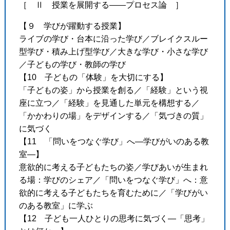
［ Ⅱ 授業を展開する――プロセス論 ］
【９ 学びが躍動する授業】
ライブの学び・台本に沿った学び／ブレイクスルー
型学び・積み上げ型学び／大きな学び・小さな学び
／子どもの学び・教師の学び
【10 子どもの「体験」を大切にする】
「子どもの姿」から授業を創る／「経験」という視
座に立つ／「経験」を見通した単元を構想する／
「かかわりの場」をデザインする／「気づきの質」
に気づく
【11 「問いをつなぐ学び」へ―学びがいのある教
室―】
意欲的に考える子どもたちの姿／学びあいが生まれ
る場：学びのシェア／「問いをつなぐ学び」へ：意
欲的に考える子どもたちを育むために／「学びがい
のある教室」に学ぶ
【12 子ども一人ひとりの思考に気づく―「思考」