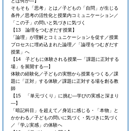
とは何か―】
そもそも「思考」とは／子どもの「自問」が生じる
条件／思考の活性化と授業内コミュニケーション／
「この子」の問いと気づきに気づく
【13 論理をつむぎだす授業】
「論理」が理解とコミュニケーションを促す／授業
プロセスに埋め込まれた論理／「論理をつむぎだす
授業」へ
【14 子どもに体験される授業―「課題に正対する
場」を展開する―】
体験の経験化／子どもの実態から授業をつくる／課
題に「正対」する体験／課題に正対する場を創る教
師
【15 「単元づくり」に挑む―学びの実感と深まり
―】
「暗記科目」を超えて／身近に感じる・「本物」と
かかわる／子どもの問いに気づく・気づきに気づく
／「学ぶ実感」の体験へ