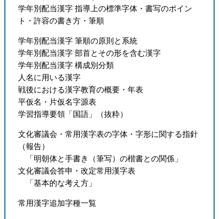
学年別配当漢字 指導上の標準字体・書写のポイン
ト・許容の書き方・筆順
学年別配当漢字 筆順の原則と系統
学年別配当漢字 部首とその形を含む漢字
学年別配当漢字 構成別分類
人名に用いる漢字
戦後における漢字教育の概要・年表
平仮名・片仮名字源表
学習指導要領「国語」（抜粋）
文化審議会・常用漢字表の字体・字形に関する指針
（報告）
「明朝体と手書き（筆写）の楷書との関係」
文化審議会答申・改定常用漢字表
「基本的な考え方」
常用漢字追加字種一覧