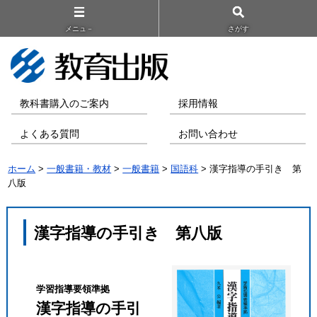
メニュ－
さがす
教科書購入のご案内
採用情報
よくある質問
お問い合わせ
ホーム
>
一般書籍・教材
>
一般書籍
>
国語科
> 漢字指導の手引き 第
八版
漢字指導の手引き 第八版
学習指導要領準拠
漢字指導の手引