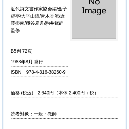
近代詩文書作家協会編/金子
鴎亭/大平山濤/青木香流/近
藤摂南/種谷扇舟/駒井鵞静
監修
B5判 72頁
1983年8月 発行
ISBN 978-4-316-38260-9
価格 (税込) 2,640円（本体 2,400円＋税）
読者対象：一般・教師