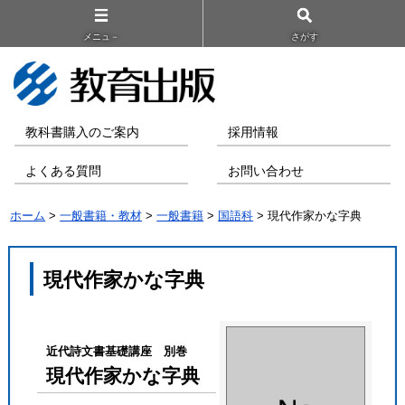
メニュ－
さがす
教科書購入のご案内
採用情報
よくある質問
お問い合わせ
ホーム
>
一般書籍・教材
>
一般書籍
>
国語科
> 現代作家かな字典
現代作家かな字典
近代詩文書基礎講座 別巻
現代作家かな字典