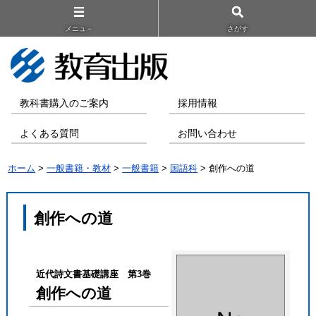
メニュ－
さがす
教科書購入のご案内
採用情報
よくある質問
お問い合わせ
ホーム
>
一般書籍・教材
>
一般書籍
>
国語科
> 創作への道
創作への道
近代詩文書基礎講座 第3巻
創作への道