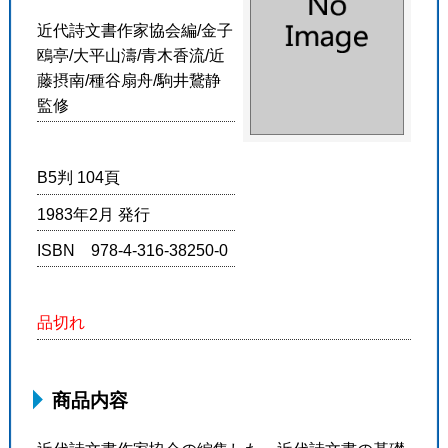
近代詩文書作家協会編/金子
鴎亭/大平山濤/青木香流/近
藤摂南/種谷扇舟/駒井鵞静
監修
B5判 104頁
1983年2月 発行
ISBN 978-4-316-38250-0
品切れ
商品内容