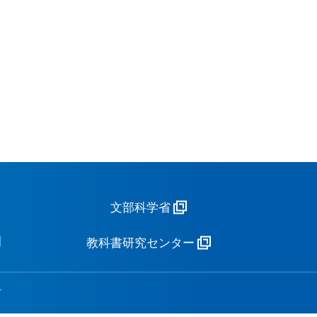
文部科学省
教科書研究センター
.