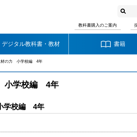
教科書購入のご案内
デジタル教科書・教材
書籍
教材の力 小学校編 4年
中学校
国語
書写
社会
 小学校編 4年
数学
理科
音楽
小学校編 4年
英語
道徳