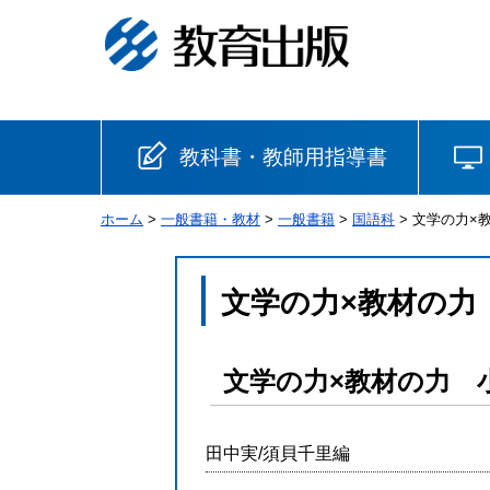
教科書・教師用指導書
ホーム
>
一般書籍・教材
>
一般書籍
>
国語科
> 文学の力×
小学校
国語
書写
社会
文学の力×教材の力
算数
理科
生活
文学の力×教材の力 
音楽
英語
道徳
田中実/須貝千里編
安全