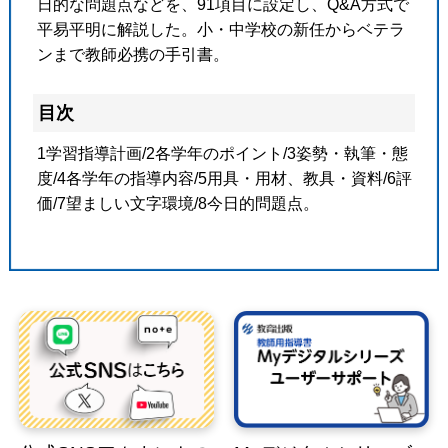
日的な問題点などを、91項目に設定し、Q&A方式で
平易平明に解説した。小・中学校の新任からベテラ
ンまで教師必携の手引書。
目次
1学習指導計画/2各学年のポイント/3姿勢・執筆・態
度/4各学年の指導内容/5用具・用材、教具・資料/6評
価/7望ましい文字環境/8今日的問題点。