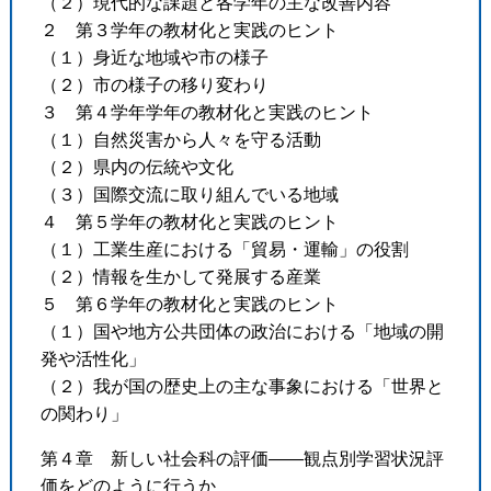
（２）現代的な課題と各学年の主な改善内容
２ 第３学年の教材化と実践のヒント
（１）身近な地域や市の様子
（２）市の様子の移り変わり
３ 第４学年学年の教材化と実践のヒント
（１）自然災害から人々を守る活動
（２）県内の伝統や文化
（３）国際交流に取り組んでいる地域
４ 第５学年の教材化と実践のヒント
（１）工業生産における「貿易・運輸」の役割
（２）情報を生かして発展する産業
５ 第６学年の教材化と実践のヒント
（１）国や地方公共団体の政治における「地域の開
発や活性化」
（２）我が国の歴史上の主な事象における「世界と
の関わり」
第４章 新しい社会科の評価――観点別学習状況評
価をどのように行うか