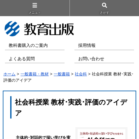
メニュ－
さがす
教科書購入のご案内
採用情報
よくある質問
お問い合わせ
ホーム
>
一般書籍・教材
>
一般書籍
>
社会科
> 社会科授業 教材･実践･
評価のアイデア
社会科授業 教材･実践･評価のアイデ
ア
主体的･対話的で深い学びを実