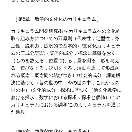
[ 第5章 数学的文化化のカリキュラム ]
カリキュラム開発研究/数学カリキュラムへの文化的
取り組み方についての五原則（代表性，定型性，身
近性，説明力，広汎的で基本的）/文化化カリキュラ
ムの三成分/言語・記号的成分，概念に基盤をおく
（ものを数える，位置づける，量を測る，形を与え
る，遊びをする，説明をする，活動を通して形成さ
れる概念，概念間の結びつき）/社会的成分，課題解
決に基づく（昔の世の中，今の世の中，これからの
世の中） /文化的成分，探求に基づく（他文化数学に
おける探求，数学における探求，探求と価値）/この
カリキュラムにおける調和/このカリキュラムを通じ
た進歩
[ 第6章 数学的文化化 その過程 ]