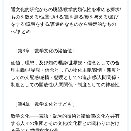
通文化的研究からの眺望/数学的類似性を求める探求/
ものを数える/位置づける/量を測る/形を与える/遊び
をする/説明をする/普遍的なものから特定的なもの
へ/まとめ
[ 第3章 数学文化の諸価値 ]
価値，理想，及び知の理論/世界観・信念としての合
理主義/世界観・信念としての物化主義/感情・態度と
しての支配感/感情・態度としての進歩感/人間関係・
制度としての開放性/人間関係・制度としての神秘性
[ 第4章 数学文化と子ども ]
数学文化――言語・記号的技術と諸価値/文化を共有
する人々の集団とその文化/文化群との関わりにおけ
る子ども/数学的文化化