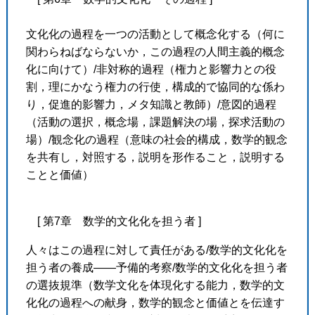
文化化の過程を一つの活動として概念化する（何に
関わらねばならないか，この過程の人間主義的概念
化に向けて）/非対称的過程（権力と影響力との役
割，理にかなう権力の行使，構成的で協同的な係わ
り，促進的影響力，メタ知識と教師）/意図的過程
（活動の選択，概念場，課題解決の場，探求活動の
場）/観念化の過程（意味の社会的構成，数学的観念
を共有し，対照する，説明を形作ること，説明する
ことと価値）
[ 第7章 数学的文化化を担う者 ]
人々はこの過程に対して責任がある/数学的文化化を
担う者の養成――予備的考察/数学的文化化を担う者
の選抜規準（数学文化を体現化する能力，数学的文
化化の過程への献身，数学的観念と価値とを伝達す