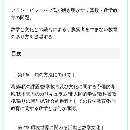
アラン・ビショップ氏が解き明かす，算数・数学教
育の問題。
数学と文化との融合による，脱落者を生まない教育
のあり方を提唱する。
目次
[ 第1章 知の方法に向けて ]
葛藤/私の課題/数学教育及び文化に関する予備的考
察/技術志向のカリキュラム/非人間的学習/教科書教
授/偽りの諸前提/社会的過程としての数学教育/数学
教育に関する数学とは何か/概観
[ 第2章 環境世界に関わる活動と数学文化 ]