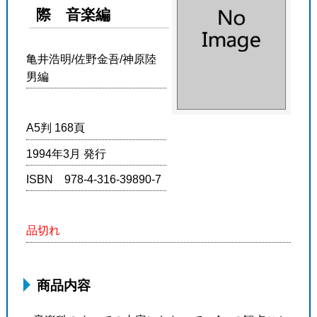
際 音楽編
亀井浩明/佐野金吾/神原陸
男編
A5判 168頁
1994年3月 発行
ISBN 978-4-316-39890-7
品切れ
商品内容