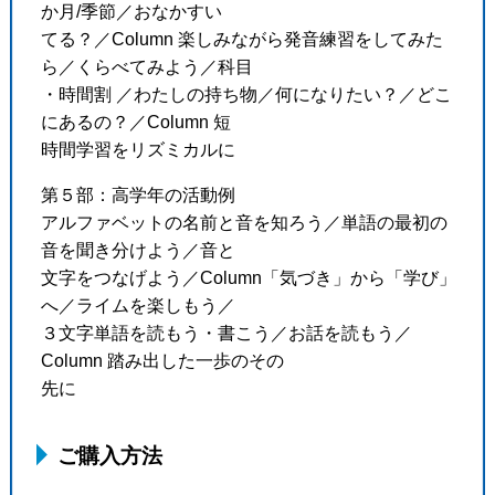
か月/季節／おなかすい
てる？／Column 楽しみながら発音練習をしてみた
ら／くらべてみよう／科目
・時間割 ／わたしの持ち物／何になりたい？／どこ
にあるの？／Column 短
時間学習をリズミカルに
第５部：高学年の活動例
アルファベットの名前と音を知ろう／単語の最初の
音を聞き分けよう／音と
文字をつなげよう／Column「気づき」から「学び」
へ／ライムを楽しもう／
３文字単語を読もう・書こう／お話を読もう／
Column 踏み出した一歩のその
先に
ご購入方法