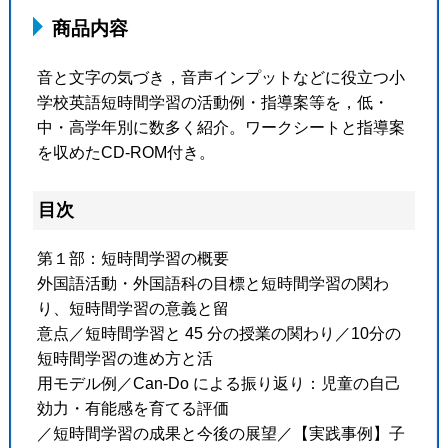
商品内容
音と文字の気づき，音声インプットなどに役立つ小
学校英語短時間学習の活動例・指導案等を，低・
中・高学年別に数多く紹介。ワークシートと指導案
を収めたCD-ROM付き。
目次
第１部：短時間学習の概要
外国語活動・外国語科の目標と短時間学習の関わ
り、短時間学習の意義と留
意点／短時間学習と 45 分の授業の関わり／10分の
短時間学習の進め方と活
用モデル例／Can-Do による振り返り：児童の自己
効力・有能感を育てる評価
／短時間学習の成果と今後の展望／【実践事例】子