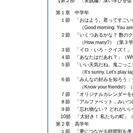
【第２部 〔実践編〕深い学びを促
第１章 中学年
１節 「おはよう。君ってすごい
（Good morning. You are
２節 「いくつあるかな？ 数のク
（How many?）（第３学
３節 「イロ・いろ・クイズ！」（Let’s
４節 「あなたはだあれ？」（Who a
５節 「いい天気だね。鬼ごっこ
（It’s sunny. Let’s play
６節 「みんなの好みを知ろう：
（Know your friends!
７節 「オリジナルカレンダーを作ろう」（
８節 「アルファベット，みいつけた
９節 「忘れ物ない？ どれがいい？」（D
10節 「大好き！ 私たちの町」（Where 
第２章 高学年
１節 「夢につながる時間割を考