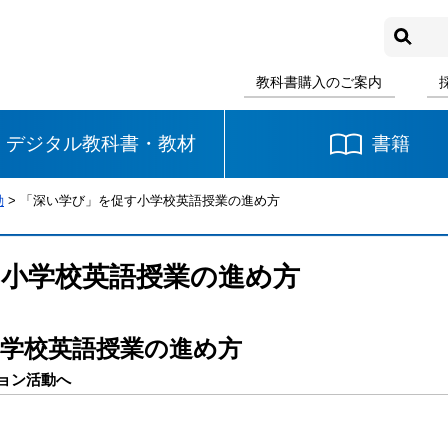
教科書購入のご案内
デジタル教科書・教材
書籍
動
> 「深い学び」を促す小学校英語授業の進め方
中学校
国語
書写
社会
小学校英語授業の進め方
数学
理科
音楽
学校英語授業の進め方
英語
道徳
ョン活動へ