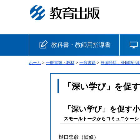
教科書・教師用指導書
ホーム
>
一般書籍・教材
>
一般書籍
>
外国語科、外国語活
小学校
国語
書写
社会
「深い学び」を促す
算数
理科
生活
「深い学び」を促す小
音楽
英語
道徳
スモールトークからコミュニケーシ
安全
樋口忠彦（監修）