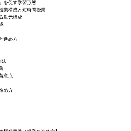
」を促す学習形態
授業構成と短時間授業
る単元構成
成
と進め方
用法
義
留意点
進め方