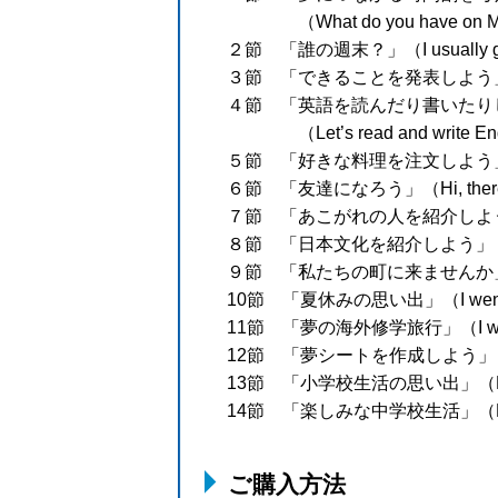
（What do you have on 
２節 「誰の週末？」（I usually ge
３節 「できることを発表しよう」（I ca
４節 「英語を読んだり書いたり
（Let’s read and write E
５節 「好きな料理を注文しよう」（Wha
６節 「友達になろう」（Hi, there! Y
７節 「あこがれの人を紹介しよう」（Th
８節 「日本文化を紹介しよう」（Welc
９節 「私たちの町に来ませんか」（Plea
10節 「夏休みの思い出」（I went t
11節 「夢の海外修学旅行」（I want t
12節 「夢シートを作成しよう」（My
13節 「小学校生活の思い出」（My 
14節 「楽しみな中学校生活」（My Jun
ご購入方法