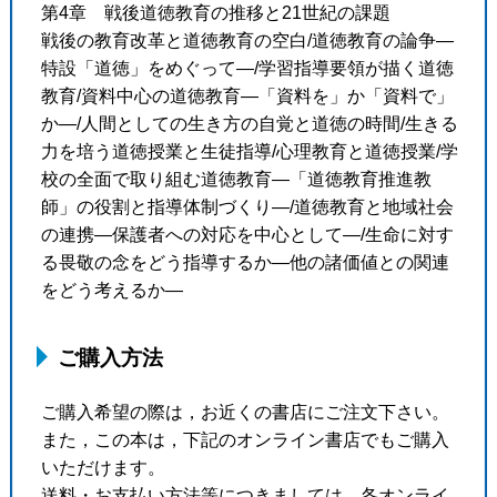
第4章 戦後道徳教育の推移と21世紀の課題
戦後の教育改革と道徳教育の空白/道徳教育の論争―
特設「道徳」をめぐって―/学習指導要領が描く道徳
教育/資料中心の道徳教育―「資料を」か「資料で」
か―/人間としての生き方の自覚と道徳の時間/生きる
力を培う道徳授業と生徒指導/心理教育と道徳授業/学
校の全面で取り組む道徳教育―「道徳教育推進教
師」の役割と指導体制づくり―/道徳教育と地域社会
の連携―保護者への対応を中心として―/生命に対す
る畏敬の念をどう指導するか―他の諸価値との関連
をどう考えるか―
ご購入方法
ご購入希望の際は，お近くの書店にご注文下さい。
また，この本は，下記のオンライン書店でもご購入
いただけます。
送料・お支払い方法等につきましては，各オンライ