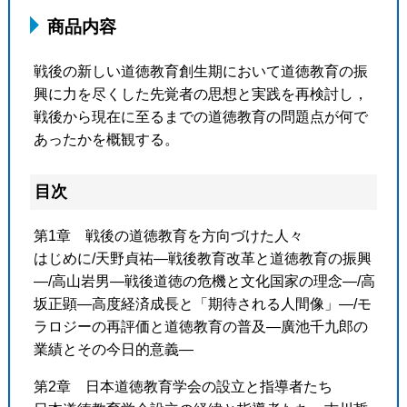
商品内容
戦後の新しい道徳教育創生期において道徳教育の振
興に力を尽くした先覚者の思想と実践を再検討し，
戦後から現在に至るまでの道徳教育の問題点が何で
あったかを概観する。
目次
第1章 戦後の道徳教育を方向づけた人々
はじめに/天野貞祐―戦後教育改革と道徳教育の振興
―/高山岩男―戦後道徳の危機と文化国家の理念―/高
坂正顕―高度経済成長と「期待される人間像」―/モ
ラロジーの再評価と道徳教育の普及―廣池千九郎の
業績とその今日的意義―
第2章 日本道徳教育学会の設立と指導者たち