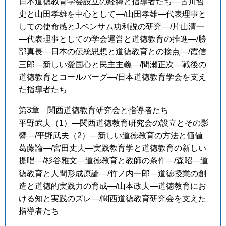
日本道徳教育学会設立の経緯と指導者たち―古川哲
史と山田孝雄を中心として―/山田孝雄―代表理事と
しての使命感とJ.ベンサム功利説の研究―/片山清一
―代表理事としての学会運営と道徳教育の推進―/勝
部真長―日本の伝統思想と道徳教育との接点―/霞信
三郎―新しい愛国心と民主主義―/間瀬正次―戦後の
道徳教育とコールバーグ―/日本道徳教育学会を支え
た指導者たち
第3章 関西道徳教育研究会と指導者たち
平野武夫（1）―関西道徳教育研究会の設立とその影
響―/平野武夫（2）―新しい道徳教育の方法と価値
葛藤論―/宮田丈夫―実践教育学と道徳教育の新しい
提唱―/杉谷雅文―道徳教育と教師の条件―/森昭―道
徳教育と人間形成原論―/竹ノ内一郎―道徳授業の創
造と道徳的実践力の育成―/山本政夫―道徳教育にお
ける知と実践のズレ―/関西道徳教育研究会を支えた
指導者たち