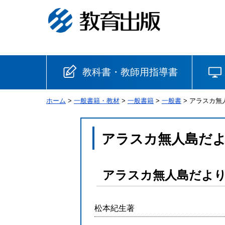
教科書・教師用指導書
ホーム
>
一般書籍・教材
>
一般書籍
>
一般書
> アラスカ無
小学校
国語
書写
社会
アラスカ無人島だ
算数
理科
生活
アラスカ無人島だよ
音楽
英語
道徳
松本紀生著
安全