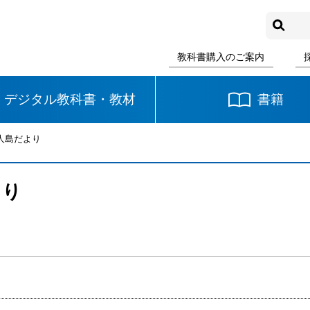
教科書購入のご案内
デジタル教科書・教材
書籍
人島だより
中学校
国語
書写
社会
より
数学
理科
音楽
り
英語
道徳