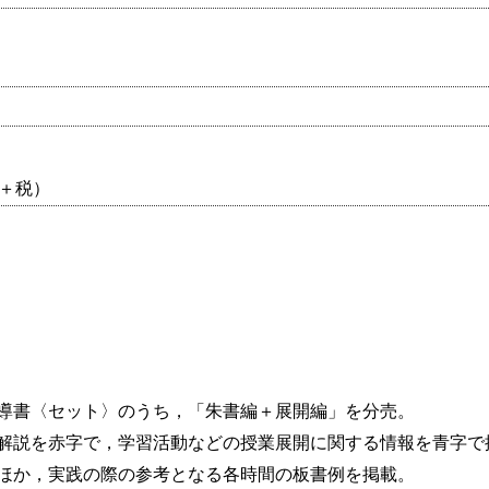
0円＋税）
導書〈セット〉のうち，「朱書編＋展開編」を分売。
解説を赤字で，学習活動などの授業展開に関する情報を青字で
ほか，実践の際の参考となる各時間の板書例を掲載。