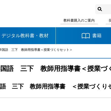
教科書購入のご案内
デジタル教科書・教材
書籍
小学国語 三下 教師用指導書＜授業づくりセット＞
中学校
国語
書写
社会
国語 三下 教師用指導書＜授業づ
数学
理科
音楽
語 三下 教師用指導書 ＜授業づくり
英語
道徳