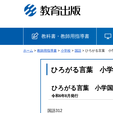
教科書・教師用指導書
ホーム
>
教師用指導書
>
小学校
>
国語
> ひろがる言葉 
小学校
国語
書写
社会
ひろがる言葉 小学
算数
理科
生活
ひろがる言葉 小学国
音楽
英語
道徳
令和6年8月発行
安全
国語312