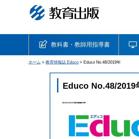
教科書・教師用指導書
ホーム
>
教育情報誌 Educo
> Educo No.48/2019年
小学校
国語
書写
社会
Educo No.48/201
算数
理科
生活
音楽
英語
道徳
安全