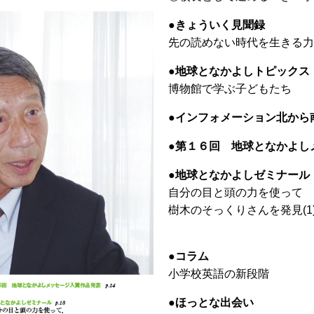
●きょういく見聞録
先の読めない時代を生きる力
●地球となかよしトピックス
博物館で学ぶ子どもたち
●インフォメーション北から
●第１６回 地球となかよし
●地球となかよしゼミナール
自分の目と頭の力を使って
樹木のそっくりさんを発見(1
●コラム
小学校英語の新段階
●ほっとな出会い