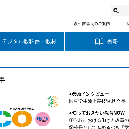
教科書購入のご案内
デジタル教科書・教材
書籍
中学校
国語
書写
社会
9年
数学
理科
音楽
●巻頭インタビュー
関東学生陸上競技連盟 会長 
英語
道徳
●知っておきたい教育NOW
①学校における働き方改革の
②校長として進めるべき「学